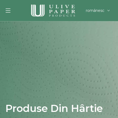
românesc
English
العربية
Français
Pусский
Español
Português
Deutsch
한국어
Filipino
svenska
Produse Din Hârtie