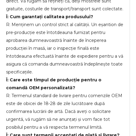
direct. Vă rugăm să rețineți că, deși mostrele sunt
gratuite, costurile de transport/transport sunt colectate.
Î: Cum garantați calitatea produsului?
R: Menținem un control strict al calității. Un eșantion de
pre-producție este întotdeauna furnizat pentru
aprobarea dumneavoastră înainte de începerea
producției în masă, iar o inspecție finală este
întotdeauna efectuată înainte de expediere pentru a vă
asigura că comanda dumneavoastră îndeplinește toate
specificațiile.
Î: Care este timpul de producție pentru o
comandă OEM personalizată?
R: Termenul standard de livrare pentru comenzile OEM
este de obicei de 18-28 de zile lucrătoare după
confirmarea lucrării de artă. Dacă aveți o solicitare
urgentă, vă rugăm să ne anunțați și vom face tot
posibilul pentru a vă respecta termenul limită.
Î: Care sunt termenii acceptați de plată și livrare?