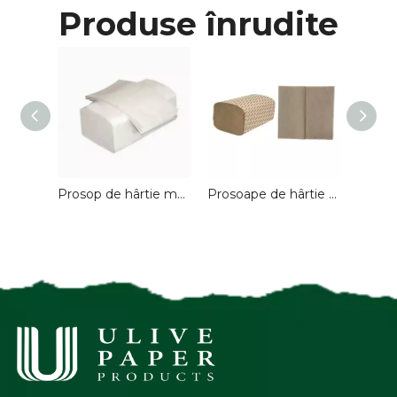
Produse înrudite
20*21cm 180 coli prosop de hârtie cu pliuri multiple N Prosop de hârtie moale de mână pentru super piețe
Prosop de hârtie moale de 20*21 cm pentru supermarketuri
Prosoape de hârtie reciclate V cu o singură pliere pentru toaletă