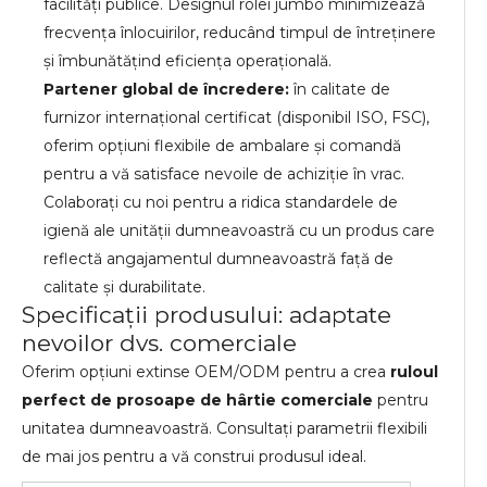
facilități publice. Designul rolei jumbo minimizează
frecvența înlocuirilor, reducând timpul de întreținere
și îmbunătățind eficiența operațională.
Partener global de încredere:
în calitate de
furnizor internațional certificat (disponibil ISO, FSC),
oferim opțiuni flexibile de ambalare și comandă
pentru a vă satisface nevoile de achiziție în vrac.
Colaborați cu noi pentru a ridica standardele de
igienă ale unității dumneavoastră cu un produs care
reflectă angajamentul dumneavoastră față de
calitate și durabilitate.
Specificații produsului: adaptate
nevoilor dvs. comerciale
Oferim opțiuni extinse OEM/ODM pentru a crea
ruloul
perfect de prosoape de hârtie comerciale
pentru
unitatea dumneavoastră. Consultați parametrii flexibili
de mai jos pentru a vă construi produsul ideal.