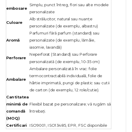
Simplu, punct întreg, flori sau alte modele
embosare
personalizate
Alb strălucitor, natural sau nuanțe
Culoare
personalizate (de exemplu, albastru)
Parfumuri fără parfum (standard) sau
Aromă
personalizate (de exemplu, lămâie,
iasomie, lavandă)
Neperforat (Standard) sau Perforare
Perforare
personalizată (de exemplu, 10-35 cm)
Ambalare personalizată în vrac: folie
termocontractabilă individuală, folie de
Ambalare
hârtie imprimată, pungi de plastic sau cutii
de carton (de exemplu, 12 role/cutie).
Cantitatea
minimă de
Flexibil bazat pe personalizare; vă rugăm să
comandă
întrebați.
(MOQ)
Certificari
ISO9001, ISO13485, EPR, FSC disponibile