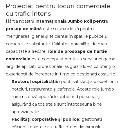
Proiectat pentru locuri comerciale
cu trafic intens
Hârtia noastră
internațională Jumbo Roll pentru
prosop de mână
este soluția ideală pentru
menținerea igienei și eficienței în spațiile publice și
comerciale solicitante. Calitatea durabilă și de mare
capacitate a fiecărei
role de prosoape de hârtie
comerciale
este concepută pentru a servi unei game
largi de aplicații profesionale, asigurându-vă că oferiți o
experiență de încredere în timp ce gestionați costurile.
Sectorul ospitalității:
sporiți satisfacția oaspeților în
hoteluri, restaurante și cafenele. Aceste role jumbo
minimizează epuizările, eliberând personal și
asigurând că toaletele sunt întotdeauna bine
aprovizionate.
Facilități corporative și publice:
gestionați
eficient toaletele cu trafic intens din birourile