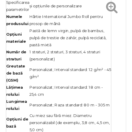
Specificarea
și opțiunile de personalizare
parametrilor
Numele
Hârtie International Jumbo Roll pentru
produsului
prosop de mână
Pastă de lemn virgin, pulpă de bambus,
Opțiuni
pulpă de trestie de zahăr, pulpă reciclată,
materiale
pastă mixtă
Număr de
1 straturi, 2 straturi, 3 straturi, 4 straturi
straturi
(personalizat)
Greutate
Personalizat; Interval standard: 12 g/m² - 45
de bază
g/m²
(GSM)
Lățimea
Personalizat; Interval standard: 18 cm -
rolului
25,4 cm
Lungimea
Personalizat; Raza standard: 80 m - 305 m
rolului
Cu miez sau fără miez. Diametru
Opțiuni de
personalizabil (de exemplu, 3,8 cm, 4,5 cm,
bază
5,0 cm)