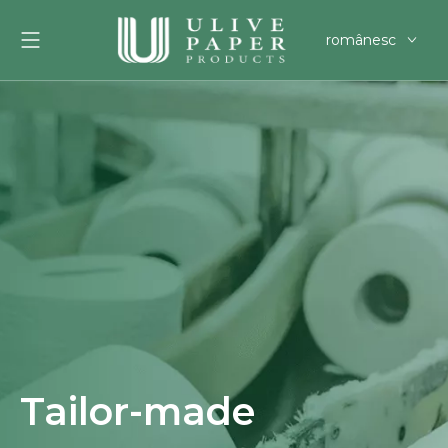
românesc
English
العربية
Français
Pусский
Español
Português
Deutsch
한국어
Filipino
svenska
Tailor-made