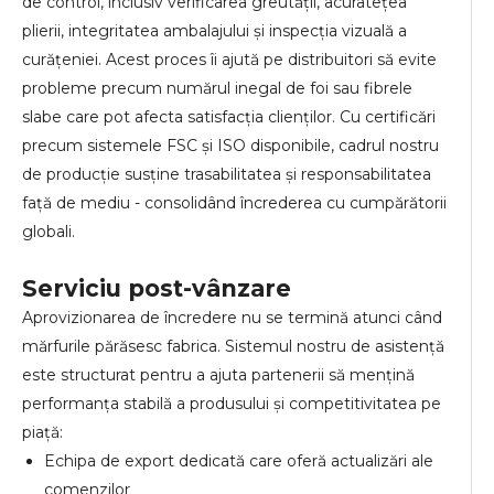
de control, inclusiv verificarea greutății, acuratețea
plierii, integritatea ambalajului și inspecția vizuală a
curățeniei. Acest proces îi ajută pe distribuitori să evite
probleme precum numărul inegal de foi sau fibrele
slabe care pot afecta satisfacția clienților. Cu certificări
precum sistemele FSC și ISO disponibile, cadrul nostru
de producție susține trasabilitatea și responsabilitatea
față de mediu - consolidând încrederea cu cumpărătorii
globali.
Serviciu post-vânzare
Aprovizionarea de încredere nu se termină atunci când
mărfurile părăsesc fabrica. Sistemul nostru de asistență
este structurat pentru a ajuta partenerii să mențină
performanța stabilă a produsului și competitivitatea pe
piață:
Echipa de export dedicată care oferă actualizări ale
comenzilor