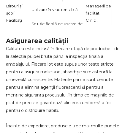
Birouri și
Managerii de
Utilizare în vrac rentabilă
școli
facilitati
Facilități
Clinici,
Soluție fiabilă de uscare de
medicale și
toalete
unică folosință
publice
publice
Asigurarea calității
Calitatea este inclusă în fiecare etapă de producție - de
la selecția pulpei brute până la inspecția finală a
ambalajului. Fiecare lot este supus unor teste stricte
pentru a asigura moliciune, absorbție și rezistență la
umezeală consistente. Materiile prime sunt cernute
pentru a elimina agenții fluorescenți și pentru a
menține siguranța produsului, în timp ce mașinile de
pliat de precizie garantează alinierea uniformă a foii
pentru o distribuire fiabilă.
Înainte de expediere, produsele trec mai multe puncte