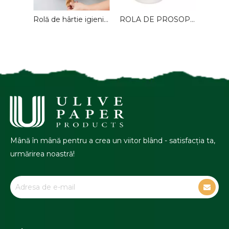
Prosoape de hârtie reciclate V cu o singură pliere pentru toaletă
Rolă de hârtie igienică reciclată 183M de înaltă calitate, 1-2 straturi, alimentare centrală în relief, personalizată pentru utilizare comercială, prosop de hârtie, hârtie sanitară
ROLA DE PROSOP DE HÂRTIE albă comercială
Mână în mână pentru a crea un viitor blând - satisfacția ta,
urmărirea noastră!