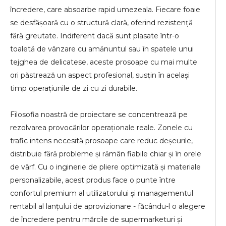
încredere, care absoarbe rapid umezeala. Fiecare foaie
se desfășoară cu o structură clară, oferind rezistență
fără greutate. Indiferent dacă sunt plasate într-o
toaletă de vânzare cu amănuntul sau în spatele unui
tejghea de delicatese, aceste prosoape cu mai multe
ori păstrează un aspect profesional, susțin în același
timp operațiunile de zi cu zi durabile.
Filosofia noastră de proiectare se concentrează pe
rezolvarea provocărilor operaționale reale. Zonele cu
trafic intens necesită prosoape care reduc deșeurile,
distribuie fără probleme și rămân fiabile chiar și în orele
de vârf. Cu o inginerie de pliere optimizată și materiale
personalizabile, acest produs face o punte între
confortul premium al utilizatorului și managementul
rentabil al lanțului de aprovizionare - făcându-l o alegere
de încredere pentru mărcile de supermarketuri și