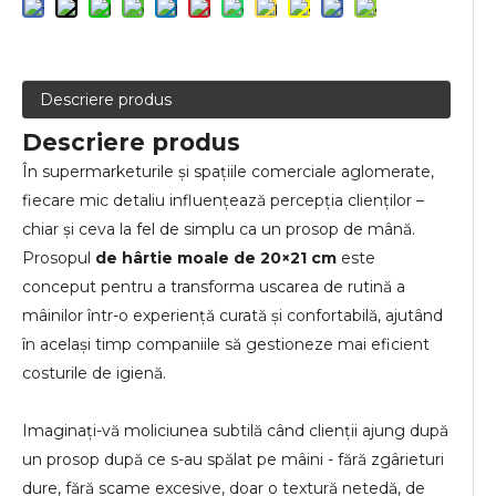
Descriere produs
Descriere produs
În supermarketurile și spațiile comerciale aglomerate,
fiecare mic detaliu influențează percepția clienților –
chiar și ceva la fel de simplu ca un prosop de mână.
Prosopul
de hârtie moale de 20×21 cm
este
conceput pentru a transforma uscarea de rutină a
mâinilor într-o experiență curată și confortabilă, ajutând
în același timp companiile să gestioneze mai eficient
costurile de igienă.
Imaginați-vă moliciunea subtilă când clienții ajung după
un prosop după ce s-au spălat pe mâini - fără zgârieturi
dure, fără scame excesive, doar o textură netedă, de