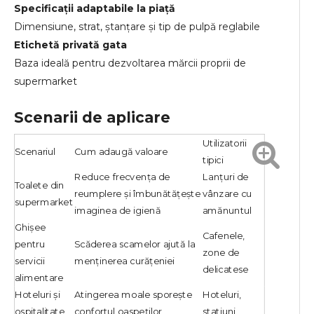
Specificații adaptabile la piață
Dimensiune, strat, ștanțare și tip de pulpă reglabile
Etichetă privată gata
Baza ideală pentru dezvoltarea mărcii proprii de
supermarket
Scenarii de aplicare
Utilizatorii
Scenariul
Cum adaugă valoare
tipici
Reduce frecvența de
Lanțuri de
Toalete din
reumplere și îmbunătățește
vânzare cu
supermarket
imaginea de igienă
amănuntul
Ghișee
Cafenele,
pentru
Scăderea scamelor ajută la
zone de
servicii
menținerea curățeniei
delicatese
alimentare
Hoteluri și
Atingerea moale sporește
Hoteluri,
ospitalitate
confortul oaspeților
statiuni