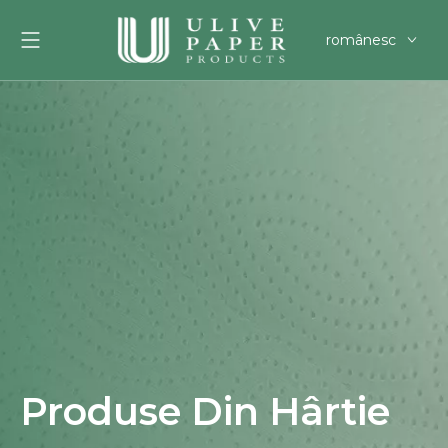
românesc
English
العربية
Français
Pусский
Español
Português
Deutsch
한국어
Filipino
svenska
Produse Din Hârtie