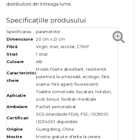
distribuitorii din întreaga lume.
Specificațiile produsului
Specificarea
parametrilor
Dimensiune
20 cm x 21 cm
Fibră
Virgin, mixt, reciclat, CTMP
Strat
1 strat
Culoare
Alb
Moale, foarte absorbant, rezistență
Caracteristici
puternică la umezeală, ecologic, fără
cheie
scame, fără agenți fluorescenți
Toalete comerciale, bucatarii, hoteluri,
Aplicație
scoli, birouri, facilitati medicale
Ambalare
Pachet personalizat
SGS (standarde FDA), FSC, ISO9001,
Certificari
ISO14001 disponibile
Origine
Guangdong, China
Mostre
Mostre gratuite oferite la cerere