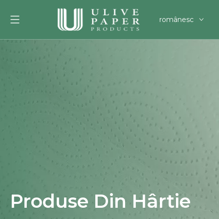
românesc
English
العربية
Français
Pусский
Español
Português
Deutsch
한국어
Filipino
svenska
Produse Din Hârtie