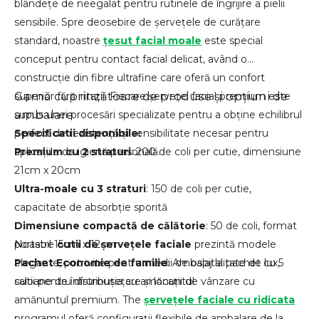
blândețe de neegalat pentru rutinele de îngrijire a pielii
sensibile. Spre deosebire de șervețele de curățare
standard, noastre
țesut facial moale
este special
conceput pentru contact facial delicat, având o
construcție din fibre ultrafine care oferă un confort
Gamă cuprinzătoare de produse și opțiuni de
superior fără iritații. Fiecare șervețel facial premium este
ambalare
supus unei procesări specializate pentru a obține echilibrul
perfect de rezistență și sensibilitate necesar pentru
Specificatii disponibile:
aplicațiile de igienă personală.
Premium cu 2 straturi
: 200 de coli per cutie, dimensiune
21cm x 20cm
Ultra-moale cu 3 straturi
: 150 de coli per cutie,
capacitate de absorbție sporită
Dimensiune compactă de călătorie
: 50 de coli, format
portabil 15cm x 12cm
Noastre
cutii de șervețele faciale
prezintă modele
Pachet Economie de familie
elegante, potrivite pentru medii de ospitalitate de lux,
: Ambalaj la pachet cu 5
cutii pentru distribuția cu amănuntul
saloane de înfrumusețare și locații de vânzare cu
amănuntul premium. The
șervețele faciale cu ridicata
programul oferă configurații flexibile de ambalare de la