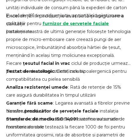
unități individuale de consum până la expedieri de carton
Excelență în producție avansată și asigurare a
în vrac de 48 de cutii per cutie, optimizând gestionarea
calității
stocurilor pentru
furnizor de șervețele faciale
parteneriate.
Instalația noastră de ultimă generație folosește tehnologia
proprie de micro-embosare care creează pungi de aer
microscopice, îmbunătățind absorbția hârtiei de țesut,
menținând în același timp moliciunea excepțională.
Fiecare
țesutul facial în vrac
ciclul de producție urmează
protocoale de calitate stricte, inclusiv:
Testat dermatologic
: Certificare hipoalergenică pentru
compatibilitatea cu pielea sensibilă
Analiza rezistenței umede
: Rată de retenție de 15%
care asigură durabilitatea în timpul utilizării
Garanție fără scame
: Legarea avansată a fibrelor previne
transferul reziduurilor
Noastre
producător de șervețele faciale
instalația
Standarde de mediu ISO 14001
menține o calitate constantă prin sisteme automate de
: verificarea surselor
forestiere durabile
monitorizare care testează la fiecare 1000 de foi pentru
uniformitatea grosimii, rata de absorbție și parametrii de