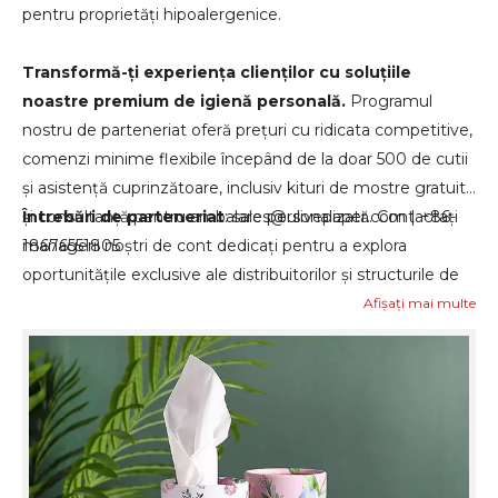
pentru proprietăți hipoalergenice.
Transformă-ți experiența clienților cu soluțiile
noastre premium de igienă personală.
Programul
nostru de parteneriat oferă prețuri cu ridicata competitive,
comenzi minime flexibile începând de la doar 500 de cutii
și asistență cuprinzătoare, inclusiv kituri de mostre gratuite
și consultanță pentru ambalare personalizată. Contactați
Întrebări de parteneriat
: sales@ulivepaper.com | +86-
managerii noștri de cont dedicați pentru a explora
18676551805
oportunitățile exclusive ale distribuitorilor și structurile de
prețuri de volum adaptate nevoilor pieței dumneavoastră.
Afișați mai multe