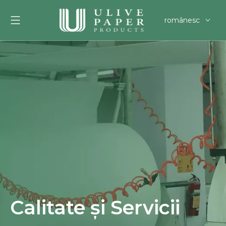
românesc
English
العربية
Français
Pусский
Español
Português
Deutsch
한국어
Filipino
svenska
Calitate și Servicii