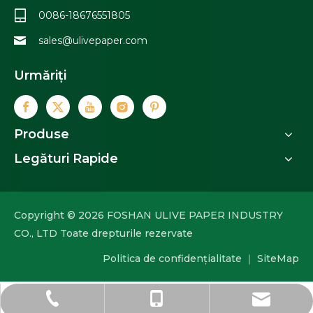
0086-18676551805
sales@ulivepaper.com
Urmăriți
Produse
Legături Rapide
Copyright ©
2026
FOSHAN ULIVE PAPER INDUSTRY
CO., LTD Toate drepturile rezervate
Politica de confidențialitate
｜
SiteMap
sales@ulivepaper.com
0086-0757-82097850
0086-18676551805