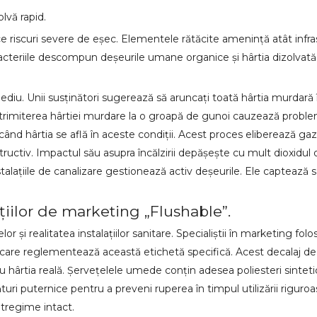
lvă rapid.
e riscuri severe de eșec. Elementele rătăcite amenință atât infrastru
cteriile descompun deșeurile umane organice și hârtia dizolvată.
 Unii susținători sugerează să aruncați toată hârtia murdară înt
rimiterea hârtiei murdare la o groapă de gunoi cauzează problem
nd hârtia se află în aceste condiții. Acest proces eliberează ga
ructiv. Impactul său asupra încălzirii depășește cu mult dioxidu
lațiile de canalizare gestionează activ deșeurile. Ele captează s
ațiilor de marketing „Flushable”.
r și realitatea instalațiilor sanitare. Specialiștii în marketing fo
 care reglementează această etichetă specifică. Acest decalaj d
 hârtia reală. Șervețelele umede conțin adesea poliesteri sinteti
uri puternice pentru a preveni ruperea în timpul utilizării riguro
tregime intact.