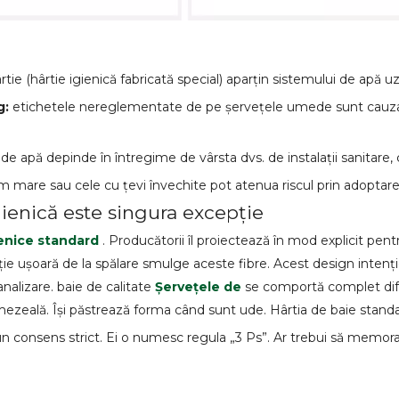
rtie (hârtie igienică fabricată special) aparțin sistemului de apă uz
g:
etichetele nereglementate de pe șervețele umede sunt cauza pr
 de apă depinde în întregime de vârsta dvs. de instalații sanitare,
m mare sau cele cu țevi învechite pot atenua riscul prin adoptare
gienică este singura excepție
ienice standard
. Producătorii îl proiectează în mod explicit pent
 ușoară de la spălare smulge aceste fibre. Acest design intențio
alizare. baie de calitate
Șervețele de
se comportă complet dife
umezeală. Își păstrează forma când sunt ude. Hârtia de baie standar
n consens strict. Ei o numesc regula „3 Ps”. Ar trebui să memora