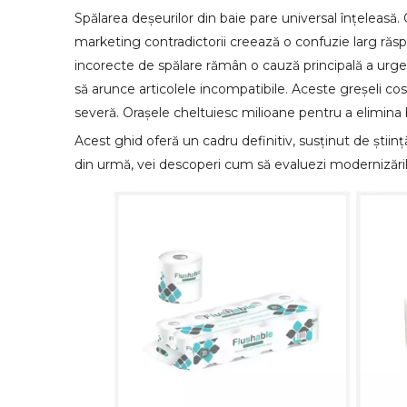
Spălarea deșeurilor din baie pare universal înțeleasă
marketing contradictorii creează o confuzie larg răspâ
incorecte de spălare rămân o cauză principală a urgenț
să arunce articolele incompatibile. Aceste greșeli cos
severă. Orașele cheltuiesc milioane pentru a elimina 
Acest ghid oferă un cadru definitiv, susținut de științ
din urmă, vei descoperi cum să evaluezi modernizările d