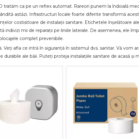
. O tratăm ca pe un reflex automat. Rareori punem la îndoială meca
ndită astăzi. Infrastructuri locale foarte diferite transformă aces
elor costisitoare de instalații sanitare. Etichetele înșelătoare al
tă indivizi mii de reparații pe liniile laterale. De asemenea, ele î
blocajele complet prevenibile.
ă. Veți afla ce intră în siguranță în sistemul dvs. sanitar. Vă vom 
urabile ale băii. Puteți proteja instalațiile sanitare de acasă și m