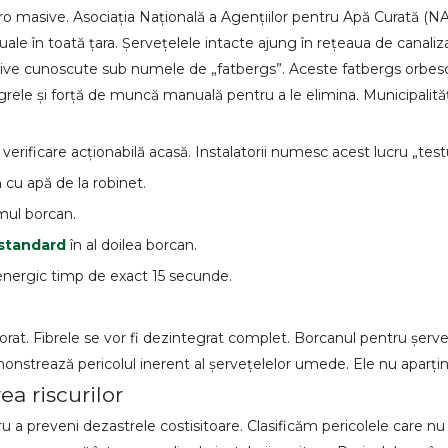
ro masive. Asociația Națională a Agențiilor pentru Apă Curată (
e în toată țara. Șervețelele intacte ajung în rețeaua de canalizar
asive cunoscute sub numele de „fatbergs”. Aceste fatbergs orbe
grele și forță de muncă manuală pentru a le elimina. Municipalităț
erificare acționabilă acasă. Instalatorii numesc acest lucru „test
cu apă de la robinet.
mul borcan.
 standard
în al doilea borcan.
 energic timp de exact 15 secunde.
rat. Fibrele se vor fi dezintegrat complet. Borcanul pentru șerve
nstrează pericolul inerent al șervețelelor umede. Ele nu aparțin
ea riscurilor
tru a preveni dezastrele costisitoare. Clasificăm pericolele care 