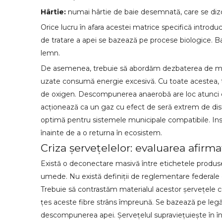
Hârtie:
numai hârtie de baie desemnată, care se dizo
Orice lucru în afara acestei matrice specifică introduc
de tratare a apei se bazează pe procese biologice. Ba
lemn.
De asemenea, trebuie să abordăm dezbaterea de mediu.
uzate consumă energie excesivă. Cu toate acestea, t
de oxigen. Descompunerea anaerobă are loc atunci câ
acționează ca un gaz cu efect de seră extrem de dist
optimă pentru sistemele municipale compatibile. Insta
înainte de a o returna în ecosistem.
Criza șervețelelor: evaluarea afirm
Există o deconectare masivă între etichetele produselo
umede. Nu există definiții de reglementare federale
Trebuie să contrastăm materialul acestor șervețele cu
țes aceste fibre strâns împreună. Se bazează pe legăt
descompunerea apei. Șervețelul supraviețuiește în în