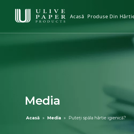
Acasă
Produse Din Hârti
Țesut igienic
Țesut facial
Prosop de hârtie
Șervețele de hâr
Prosop de mână 
Husa scaun toal
Media
Șervețele umede
Acasă
»
Media
»
Puteți spăla hârtie igienică?