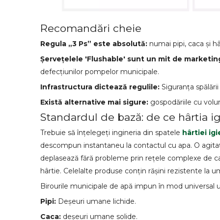
Recomandări cheie
Regula „3 Ps” este absolută:
numai pipi, caca și hâ
Șervețelele 'Flushable' sunt un mit de marketin
defecțiunilor pompelor municipale.
Infrastructura dictează regulile:
Siguranța spălării
Există alternative mai sigure:
gospodăriile cu volu
Standardul de bază: de ce hârtia i
Trebuie să înțelegeți ingineria din spatele
hârtiei ig
descompun instantaneu la contactul cu apa. O agitație
deplasează fără probleme prin rețele complexe de can
hârtie. Celelalte produse conțin rășini rezistente la 
Birourile municipale de apă impun în mod universal u
Pipi:
Deșeuri umane lichide.
Caca:
deșeuri umane solide.