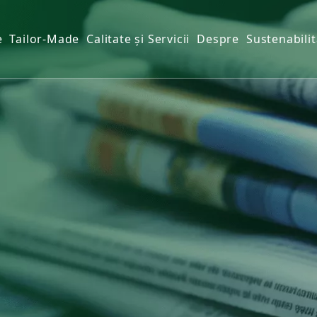
e
Tailor-Made
Calitate și Servicii
Despre
Sustenabilit
 de bucătărie
tie
de hârtie
eta