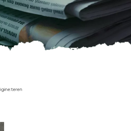
igine:
teren