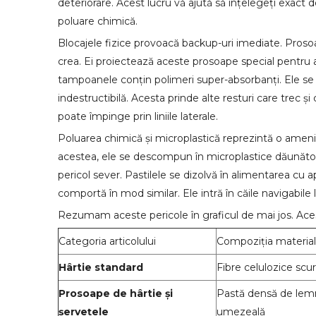
deteriorare. Acest lucru vă ajută să înțelegeți exact d
poluare chimică.
Blocajele fizice provoacă backup-uri imediate. Proso
crea. Ei proiectează aceste prosoape special pentru a
tampoanele conțin polimeri super-absorbanți. Ele se e
indestructibilă. Acesta prinde alte resturi care trec și
poate împinge prin liniile laterale.
Poluarea chimică și microplastică reprezintă o ameni
acestea, ele se descompun în microplastice dăunătoar
pericol sever. Pastilele se dizolvă în alimentarea cu 
comportă în mod similar. Ele intră în căile navigabile
Rezumam aceste pericole în graficul de mai jos. Acest
Categoria articolului
Compoziția material
Hârtie standard
Fibre celulozice scu
Prosoape de hârtie și
Pastă densă de lemn,
șervețele
umezeală