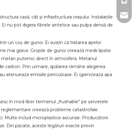
0086-1
sales@u
ctura casă, cât și infrastructura orașului. Instalațiile
 Ei nu pot digera fibrele sintetice sau pulpa densă de
r-un coș de gunoi. Ei susțin că tratarea apelor
e mai grave. Gropile de gunoi creează medii lipsite
z metan puternic direct în atmosferă. Metanul
l de carbon. Prin urmare, spălarea rămâne alegerea
au atenuează emisiile periculoase. Ei igienizează apa
losesc în mod liber termenul „flushable” pe șervețele
e reglementare creează probleme catastrofale.
ci. Multe includ microplastice ascunse. Producătorii
ase. Din păcate, aceste legături exacte previn