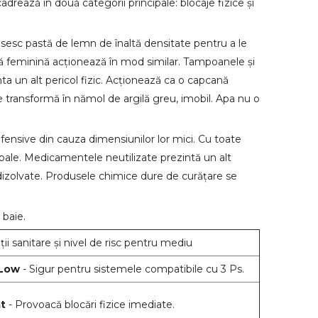
adrează în două categorii principale: blocaje fizice și
osesc pastă de lemn de înaltă densitate pentru a le
enă feminină acționează în mod similar. Tampoanele și
a un alt pericol fizic. Acționează ca o capcană
i se transformă în nămol de argilă greu, imobil. Apa nu o
ensive din cauza dimensiunilor lor mici. Cu toate
pale. Medicamentele neutilizate prezintă un alt
e dizolvate. Produsele chimice dure de curățare se
 baie.
ații sanitare și nivel de risc pentru mediu
/Low
- Sigur pentru sistemele compatibile cu 3 Ps.
at
- Provoacă blocări fizice imediate.