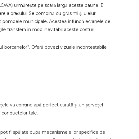
NACWA) urmărește pe scară largă aceste daune. Ei
e a orașului. Se combină cu grăsimi și uleiuri
sc pompele municipale. Acestea înfundă ecranele de
ile transferă în mod inevitabil aceste costuri
ul borcanelor”. Oferă dovezi vizuale incontestabile.
țele va conține apă perfect curată și un șervețel
 conductelor tale.
nu pot fi spălate după mecanismele lor specifice de