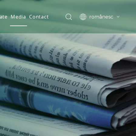
ate
Media
Contact
românesc
English
العربية
Français
Pусский
Español
Português
Deutsch
한국어
Filipino
svenska