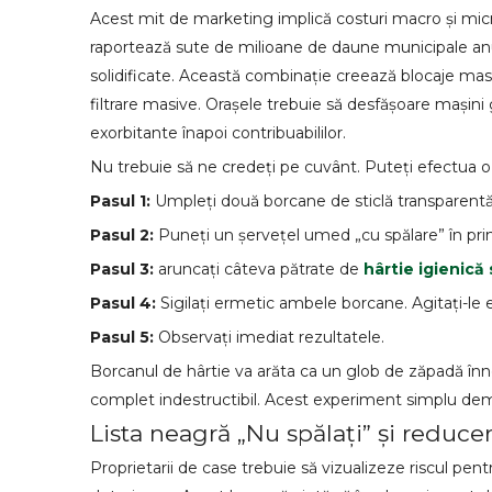
Acest mit de marketing implică costuri macro și mic
raportează sute de milioane de daune municipale anual
solidificate. Această combinație creează blocaje m
filtrare masive. Orașele trebuie să desfășoare mașini 
exorbitante înapoi contribuabililor.
Nu trebuie să ne credeți pe cuvânt. Puteți efectua o v
Pasul 1:
Umpleți două borcane de sticlă transparentă 
Pasul 2:
Puneți un șervețel umed „cu spălare” în pri
Pasul 3:
aruncați câteva pătrate de
hârtie igienică
Pasul 4:
Sigilați ermetic ambele borcane. Agitați-le
Pasul 5:
Observați imediat rezultatele.
Borcanul de hârtie va arăta ca un glob de zăpadă înno
complet indestructibil. Acest experiment simplu demo
Lista neagră „Nu spălați” și reducer
Proprietarii de case trebuie să vizualizeze riscul pen