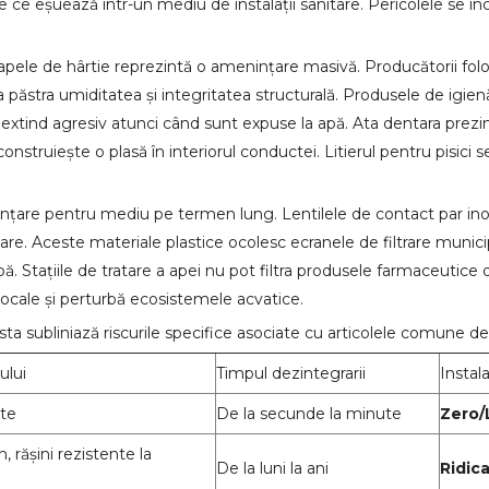
e ce eșuează într-un mediu de instalații sanitare. Pericolele se înc
apele de hârtie reprezintă o amenințare masivă. Producătorii fol
 păstra umiditatea și integritatea structurală. Produsele de igi
xtind agresiv atunci când sunt expuse la apă. Ata dentara prezint
 construiește o plasă în interiorul conductei. Litierul pentru pisic
nțare pentru mediu pe termen lung. Lentilele de contact par inof
e. Aceste materiale plastice ocolesc ecranele de filtrare munici
apă. Stațiile de tratare a apei nu pot filtra produsele farmaceutic
 locale și perturbă ecosistemele acvatice.
a subliniază riscurile specifice asociate cu articolele comune de
ului
Timpul dezintegrarii
Instal
rte
De la secunde la minute
Zero
 rășini rezistente la
De la luni la ani
Ridic