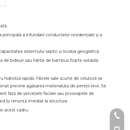
ată.
incipală a înfundarii conductelor rezidențiale și a
 capacitatea sistemului septic și locația geografică.
a de bideuri sau hârtie de bambus foarte solubilă.
ru hidroliză rapidă. Fibrele sale scurte de celuloză se
nat previne agățarea materialului de pereții țevii. Se
rit față de șervețele faciale sau prosoapele de
d își renunță imediat la structura.
ți acest cadru.
0086-0