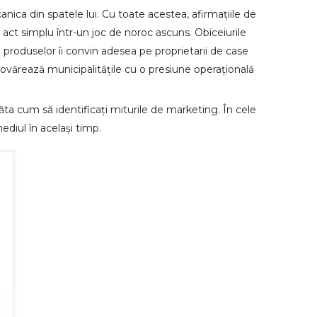
nica din spatele lui. Cu toate acestea, afirmațiile de
t act simplu într-un joc de noroc ascuns. Obiceiurile
e produselor îi convin adesea pe proprietarii de case
mpovărează municipalitățile cu o presiune operațională
arăta cum să identificați miturile de marketing. În cele
ediul în același timp.