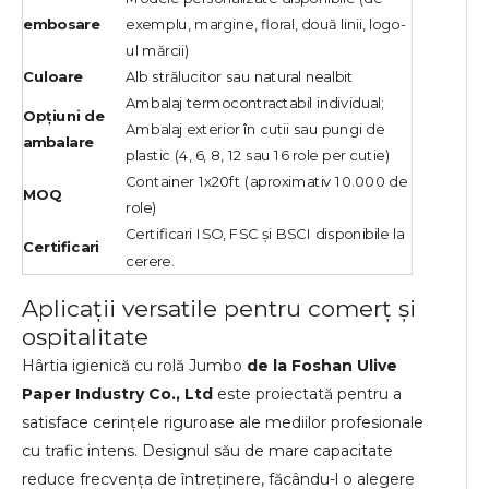
embosare
exemplu, margine, floral, două linii, logo-
ul mărcii)
Culoare
Alb strălucitor sau natural nealbit
Ambalaj termocontractabil individual;
Opțiuni de
Ambalaj exterior în cutii sau pungi de
ambalare
plastic (4, 6, 8, 12 sau 16 role per cutie)
Container 1x20ft (aproximativ 10.000 de
MOQ
role)
Certificari ISO, FSC și BSCI disponibile la
Certificari
cerere.
Aplicații versatile pentru comerț și
ospitalitate
Hârtia igienică cu rolă Jumbo
de la Foshan Ulive
Paper Industry Co., Ltd
este proiectată pentru a
satisface cerințele riguroase ale mediilor profesionale
cu trafic intens. Designul său de mare capacitate
reduce frecvența de întreținere, făcându-l o alegere