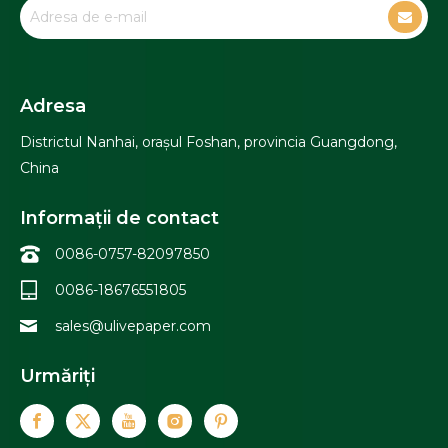
Adresa
Districtul Nanhai, orașul Foshan, provincia Guangdong,
China
Informații de contact
0086-0757-82097850
0086-18676551805
sales@ulivepaper.com
Urmăriți