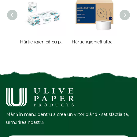
Șervețe igienică ultra moale de vânzare la cald pentru baie
Hârtie igienică cu pastă pură, rolă de 3 straturi, hârtie de șervețel, rolă standard, cu spălare, cameră de oaspeți, baie, Ulive, personalizat cu ridicata
Hârtie igienică ultra moale Jumbo Roll de bună calitate Ulive Virgin
Mână în mână pentru a crea un viitor blând - satisfacția ta,
urmărirea noastră!