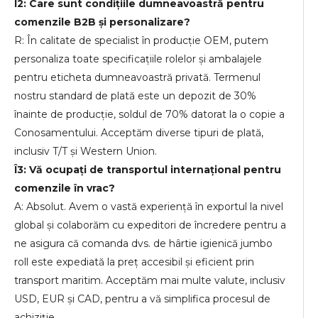
Î2: Care sunt condițiile dumneavoastră pentru
comenzile B2B și personalizare?
R: În calitate de specialist în producție OEM, putem
personaliza toate specificațiile rolelor și ambalajele
pentru eticheta dumneavoastră privată. Termenul
nostru standard de plată este un depozit de 30%
înainte de producție, soldul de 70% datorat la o copie a
Conosamentului. Acceptăm diverse tipuri de plată,
inclusiv T/T și Western Union.
Î3: Vă ocupați de transportul internațional pentru
comenzile în vrac?
A: Absolut. Avem o vastă experiență în exportul la nivel
global și colaborăm cu expeditori de încredere pentru a
ne asigura că comanda dvs. de hârtie igienică jumbo
roll este expediată la preț accesibil și eficient prin
transport maritim. Acceptăm mai multe valute, inclusiv
USD, EUR și CAD, pentru a vă simplifica procesul de
achiziție.