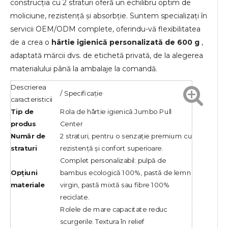
construcția cu 2 straturi oferă un echilibru optim de
moliciune, rezistență și absorbție. Suntem specializați în
servicii OEM/ODM complete, oferindu-vă flexibilitatea
de a crea o
hârtie igienică personalizată de 600 g
,
adaptată mărcii dvs. de etichetă privată, de la alegerea
materialului până la ambalaje la comandă.
Descrierea
/ Specificație
caracteristicii
Tip de
Rola de hârtie igienică Jumbo Pull
produs
Center
Număr de
2 straturi, pentru o senzație premium cu
straturi
rezistență și confort superioare.
Complet personalizabil: pulpă de
Opțiuni
bambus ecologică 100%, pastă de lemn
materiale
virgin, pastă mixtă sau fibre 100%
reciclate.
Rolele de mare capacitate reduc
scurgerile. Textura în relief