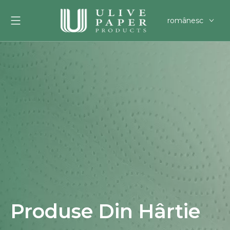
românesc
English
العربية
Français
Pусский
Español
Português
Deutsch
한국어
Filipino
svenska
Produse Din Hârtie