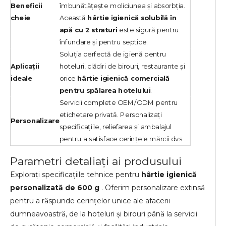
Beneficii
îmbunătățește moliciunea și absorbția.
cheie
Această
hârtie igienică solubilă în
apă cu 2 straturi
este sigură pentru
înfundare și pentru septice.
Soluția perfectă de igienă pentru
Aplicații
hoteluri, clădiri de birouri, restaurante și
ideale
orice
hârtie igienică comercială
pentru spălarea hotelului
.
Servicii complete OEM/ODM pentru
etichetare privată. Personalizați
Personalizare
specificațiile, reliefarea și ambalajul
pentru a satisface cerințele mărcii dvs.
Parametri detaliați ai produsului
Explorați specificațiile tehnice pentru
hârtie igienică
personalizată de 600 g
. Oferim personalizare extinsă
pentru a răspunde cerințelor unice ale afacerii
dumneavoastră, de la hoteluri și birouri până la servicii