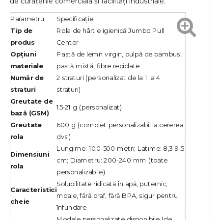
de curățenie comercială și facilități industriale.
Parametru
Specificație
Tip de
Rola de hârtie igienică Jumbo Pull
produs
Center
Opțiuni
Pastă de lemn virgin, pulpă de bambus,
materiale
pastă mixtă, fibre reciclate
Număr de
2 straturi (personalizat de la 1 la 4
straturi
straturi)
Greutate de
15-21 g (personalizat)
bază (GSM)
Greutate
600 g (complet personalizabil la cererea
rola
dvs.)
Lungime: 100-500 metri; Latime: 8,3-9,5
Dimensiuni
cm; Diametru: 200-240 mm (toate
rola
personalizabile)
Solubilitate ridicată în apă, puternic,
Caracteristici
moale, fără praf, fără BPA, sigur pentru
cheie
înfundare
Modele personalizate disponibile (de