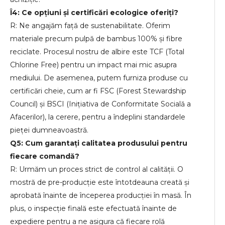
Î4: Ce opțiuni și certificări ecologice oferiți?
R: Ne angajăm față de sustenabilitate. Oferim
materiale precum pulpă de bambus 100% și fibre
reciclate. Procesul nostru de albire este TCF (Total
Chlorine Free) pentru un impact mai mic asupra
mediului. De asemenea, putem furniza produse cu
certificări cheie, cum ar fi FSC (Forest Stewardship
Council) și BSCI (Inițiativa de Conformitate Socială a
Afacerilor), la cerere, pentru a îndeplini standardele
pieței dumneavoastră.
Q5: Cum garantați calitatea produsului pentru
fiecare comandă?
R: Urmăm un proces strict de control al calității. O
mostră de pre-producție este întotdeauna creată și
aprobată înainte de începerea producției în masă. În
plus, o inspecție finală este efectuată înainte de
expediere pentru a ne asigura că fiecare rolă