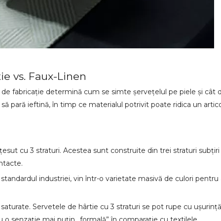
tie vs. Faux-Linen
sul de fabricație determină cum se simte șervețelul pe piele și cât 
pară ieftină, în timp ce materialul potrivit poate ridica un articol
 țesut cu 3 straturi. Acestea sunt construite din trei straturi subți
ntacte.
standardul industriei, vin într-o varietate masivă de culori pentru
t saturate. Servetele de hârtie cu 3 straturi se pot rupe cu ușuri
 senzație mai puțin „formală” în comparație cu textilele.