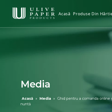
Acasă
Produse Din Hârti
Țesut igienic
Țesut facial
Prosop de hârtie
Șervețele de hâr
Prosop de mână 
Husa scaun toal
Media
Șervețele umede
Acasă
»
Media
»
Ghid pentru a comanda online ș
nuntă