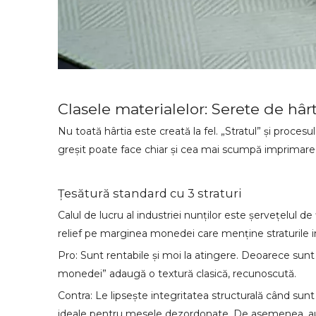
Clasele materialelor: Serete de hâr
Nu toată hârtia este creată la fel. „Stratul” și proce
greșit poate face chiar și cea mai scumpă imprimare să 
Țesătură standard cu 3 straturi
Calul de lucru al industriei nunților este șervețelul de
relief pe marginea monedei care menține straturile i
Pro: Sunt rentabile și moi la atingere. Deoarece sunt 
monedei” adaugă o textură clasică, recunoscută.
Contra: Le lipsește integritatea structurală când sun
ideale pentru mesele dezordonate. De asemenea, au o