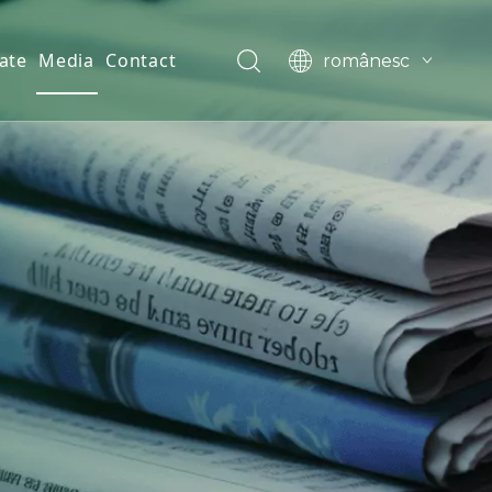
ate
Media
Contact
românesc
English
العربية
Français
Pусский
Español
Português
Deutsch
한국어
Filipino
svenska