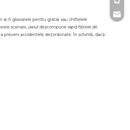
0086-1
sales@u
 ar fi glisoarele pentru grătar sau chiftelele
este scenarii, uleiul descompune rapid fibrele de
u a preveni accidentele dezordonate. În schimb, dacă