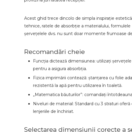
provizii la jumătatea recepției.
Acest ghid trece dincolo de simpla inspirație estetic
tehnice, ratele de absorbție a materialului, formulele d
șervețelele dvs. nu sunt doar momente frumoase de 
Recomandări cheie
Funcția dictează dimensiunea: utilizați șervețele d
pentru a asigura absorbția.
Fizica imprimării contează: ștanțarea cu folie ada
rezistentă la apă pentru utilizarea în toaletă.
„Matematica băuturilor”: comandați întotdeauna 3
Niveluri de material: Standard cu 3 straturi oferă
lenjeriile de închiriat.
Selectarea dimensiunii corecte a șe