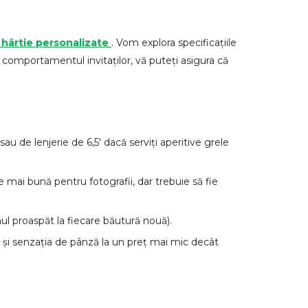
 hârtie personalizate
. Vom explora specificațiile
și comportamentul invitaților, vă puteți asigura că
au de lenjerie de 6,5' dacă serviți aperitive grele
e mai bună pentru fotografii, dar trebuie să fie
ul proaspăt la fiecare băutură nouă).
ia și senzația de pânză la un preț mai mic decât