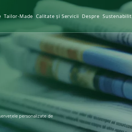
e
Tailor-Made
Calitate și Servicii
Despre
Sustenabilit
 de bucătărie
tie
de hârtie
eta
ervețele personalizate de