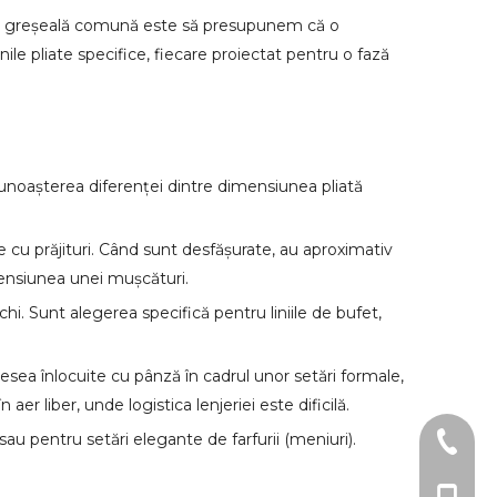
i. O greșeală comună este să presupunem că o
nile pliate specifice, fiecare proiectat pentru o fază
. Cunoașterea diferenței dintre dimensiunea pliată
le cu prăjituri. Când sunt desfășurate, au aproximativ
mensiunea unei mușcături.
hi. Sunt alegerea specifică pentru liniile de bufet,
ea înlocuite cu pânză în cadrul unor setări formale,
aer liber, unde logistica lenjeriei este dificilă.
sau pentru setări elegante de farfurii (meniuri).
0086-0