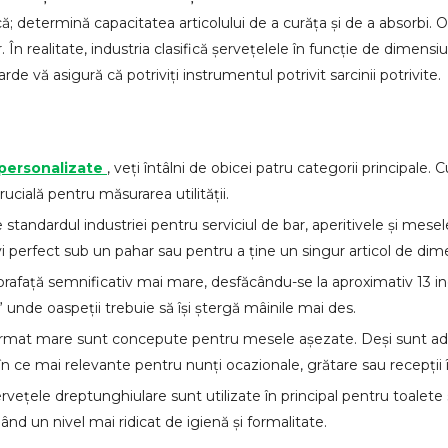
ică; determină capacitatea articolului de a curăța și de a absorb
În realitate, industria clasifică șervețelele în funcție de dimensiu
e vă asigură că potriviți instrumentul potrivit sarcinii potrivite.
)
 personalizate
, veți întâlni de obicei patru categorii principale
ucială pentru măsurarea utilității.
e standardul industriei pentru serviciul de bar, aperitivele și mese
ivi perfect sub un pahar sau pentru a ține un singur articol de di
uprafață semnificativ mai mare, desfăcându-se la aproximativ 13 inc
” unde oaspeții trebuie să își ștergă mâinile mai des.
format mare sunt concepute pentru mesele așezate. Deși sunt ades
în ce mai relevante pentru nunți ocazionale, grătare sau recepții în 
rvețele dreptunghiulare sunt utilizate în principal pentru toalete 
d un nivel mai ridicat de igienă și formalitate.