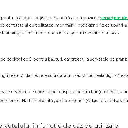
ă pentru a acoperi logistica esențială a comenzii de
șervețele de
e cantitate și durabilitatea imprimării. Înțelegând fizica tipăririi 
branding, ci instrumente eficiente pentru evenimentul dvs.
e cocktail de 5' pentru băuturi, dar treceți la șervețele de prânz s
ugă textură, dar reduce suprafața utilizabilă; cerneala digitală est
-4 șervețele de cocktail per oaspete pentru bar (oaspeții iau un
 economie; Hârtia nețesută „de tip lenjerie” (Airlaid) oferă draper
rvețelului în funcție de caz de utilizare