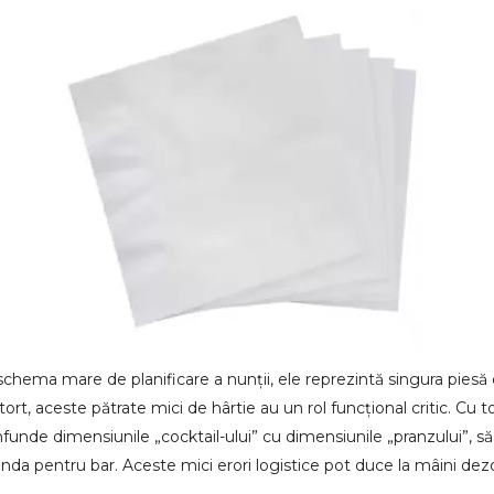
schema mare de planificare a nunții, ele reprezintă singura piesă
de tort, aceste pătrate mici de hârtie au un rol funcțional critic. C
nfunde dimensiunile „cocktail-ului” cu dimensiunile „pranzului”
nda pentru bar. Aceste mici erori logistice pot duce la mâini de