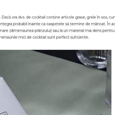
. Dacă ora dvs. de cocktail conține articole grase, grele în sos, cum
integra probabil înainte ca oaspetele să termine de mâncat. În ac
ai mare (dimensiunea prânzului) sau la un material mai dens pentr
mensiunile mici de cocktail sunt perfect suficiente.