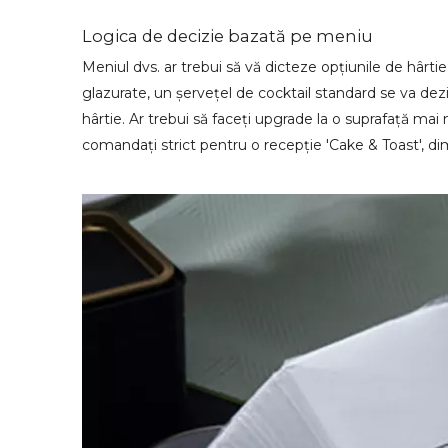
Logica de decizie bazată pe meniu
Meniul dvs. ar trebui să vă dicteze opțiunile de hârtie
glazurate, un șervețel de cocktail standard se va dez
hârtie. Ar trebui să faceți upgrade la o suprafață m
comandați strict pentru o recepție 'Cake & Toast', di