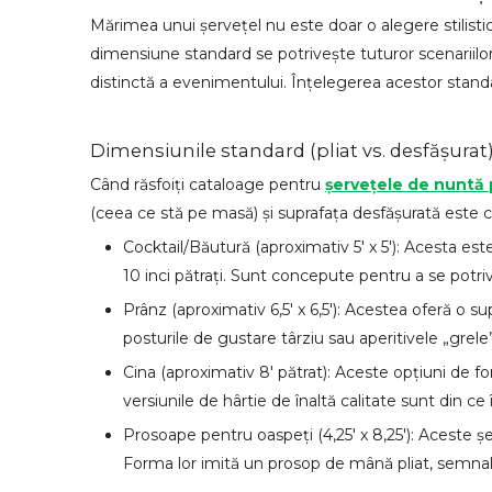
Mărimea unui șervețel nu este doar o alegere stilist
dimensiune standard se potrivește tuturor scenariilor. 
distinctă a evenimentului. Înțelegerea acestor standard
Dimensiunile standard (pliat vs. desfășurat
Când răsfoiți cataloage pentru
șervețele de nuntă
(ceea ce stă pe masă) și suprafața desfășurată este cr
Cocktail/Băutură (aproximativ 5' x 5'): Acesta est
10 inci pătrați. Sunt concepute pentru a se potr
Prânz (aproximativ 6,5' x 6,5'): Acestea oferă o s
posturile de gustare târziu sau aperitivele „grele
Cina (aproximativ 8' pătrat): Aceste opțiuni de 
versiunile de hârtie de înaltă calitate sunt din ce 
Prosoape pentru oaspeți (4,25' x 8,25'): Aceste șe
Forma lor imită un prosop de mână pliat, semnalân