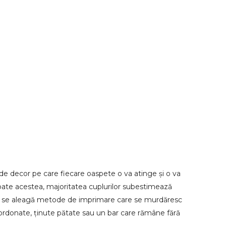
 de decor pe care fiecare oaspete o va atinge și o va
u toate acestea, majoritatea cuplurilor subestimează
, să se aleagă metode de imprimare care se murdăresc
zordonate, ținute pătate sau un bar care rămâne fără