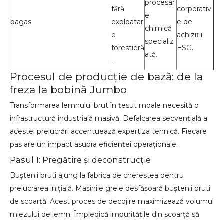
procesar
fără
corporativ
e
bagas
exploatar
e de
chimică
e
achiziții
specializ
forestieră
ESG.
ată.
.
Procesul de producție de bază: de la
freza la bobină Jumbo
Transformarea lemnului brut în țesut moale necesită o
infrastructură industrială masivă. Defalcarea secvenţială a
acestei prelucrări accentuează expertiza tehnică. Fiecare
pas are un impact asupra eficienței operaționale.
Pasul 1: Pregătire și deconstrucție
Buștenii bruti ajung la fabrica de cherestea pentru
prelucrarea inițială. Mașinile grele desfășoară buștenii bruti
de scoarță. Acest proces de decojire maximizează volumul
miezului de lemn. Împiedică impuritățile din scoarță să