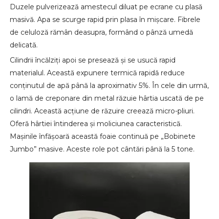
Duzele pulverizează amestecul diluat pe ecrane cu plasă
masivă. Apa se scurge rapid prin plasa în mișcare. Fibrele
de celuloză rămân deasupra, formând o pânză umedă
delicată.
Cilindrii încălziți apoi se presează și se usucă rapid
materialul. Această expunere termică rapidă reduce
conținutul de apă până la aproximativ 5%. În cele din urmă,
o lamă de creponare din metal răzuie hârtia uscată de pe
cilindri. Această acțiune de răzuire creează micro-pliuri.
Oferă hârtiei întinderea și moliciunea caracteristică.
Mașinile înfășoară această foaie continuă pe „Bobinete
Jumbo” masive. Aceste role pot cântări până la 5 tone.