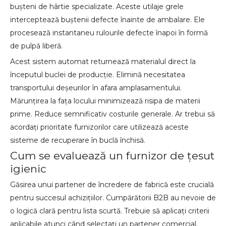
bușteni de hârtie specializate. Aceste utilaje grele
interceptează buștenii defecte înainte de ambalare. Ele
procesează instantaneu rulourile defecte înapoi în formă
de pulpă liberă.
Acest sistem automat returnează materialul direct la
începutul buclei de producție. Elimină necesitatea
transportului deșeurilor în afara amplasamentului.
Mărunțirea la fața locului minimizează risipa de materii
prime. Reduce semnificativ costurile generale. Ar trebui să
acordați prioritate furnizorilor care utilizează aceste
sisteme de recuperare în buclă închisă.
Cum se evaluează un furnizor de țesut
igienic
Găsirea unui partener de încredere de fabrică este crucială
pentru succesul achizițiilor. Cumpărătorii B2B au nevoie de
o logică clară pentru lista scurtă. Trebuie să aplicați criterii
aplicabile atunci când selectați un partener comercial.