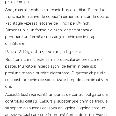
păteze pulpa.
Apoi, mașinile ciobesc mecanic buștenii tăiați. Ele reduc
trunchiurile masive de copaci în dimensiuni standardizate.
Facilitățile vizează jetoane de 1 inch pe 1/4 inch.
Dimensiunile uniforme ale așchiilor garantează o
penetrare uniformă a substanțelor chimice în etapa
următoare.
Pasul 2: Digestia și extracția ligninei
Bucătarul chimic este inima procesului de prelucrare a
pastei. Muncitorii încarcă așchii de lemn în oale sub
presiune masive numite digestoare. Ei gătesc chipsurile
cu substanțe chimice specializate timp de aproximativ trei
ore.
Această fază reprezintă un punct de control obligatoriu al
controlului calității. Căldura și substanțele chimice trebuie
să separe cu succes celuloza de lignină. Lignina este un
adeziv natural care ține împreună fibrele de lemn. Eșecul