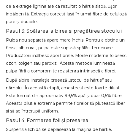
de a extrage lignina are ca rezultat o hârtie slabă, ușor
îngălbenită. Extracția corectă lasă în urmă fibre de celuloză
pure și durabile.
Pasul 3: Spălarea, albirea și pregătirea stocului
Pulpa nou separată apare maro închis. Pentru a obține un
finisaj alb curat, pulpa este supusă spălării temeinice.
Producătorii înălbesc apoi fibrele. Morile moderne folosesc
ozon, oxigen sau peroxizi. Aceste metode luminează
pulpa fără a compromite rezistența intrinsecă a fibrei.
După albire, instalația creează „stocul de hârtie” sau
nămolul. În această etapă, amestecul este foarte diluat.
Este format din aproximativ 99,5% apă și doar 0,5% fibre.
Această diluție extremă permite fibrelor să plutească liber
și să se întrerupă uniform.
Pasul 4: Formarea foii și presarea
Suspensia lichidă se deplasează la mașina de hârtie.