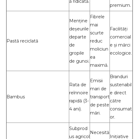
ă ridicată.
premium.
Fibrele
Menține
mai
deșeurile
Facilități
scurte
departe
comercial
Pastă reciclată
reduc
de
e și mărci
moliciun
gropile
ecologice.
ea
de gunoi.
maximă.
Branduri
Emisii
Rata de
sustenabil
mari de
reînnoire
e direct
Bambus
transport
rapidă (3-
către
de peste
4 ani).
consumat
mări.
or.
Subprod
Necesită
us agricol
Inițiative