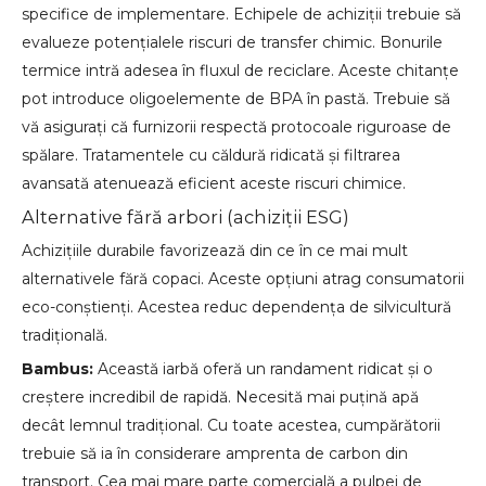
specifice de implementare. Echipele de achiziții trebuie să
evalueze potențialele riscuri de transfer chimic. Bonurile
termice intră adesea în fluxul de reciclare. Aceste chitanțe
pot introduce oligoelemente de BPA în pastă. Trebuie să
vă asigurați că furnizorii respectă protocoale riguroase de
spălare. Tratamentele cu căldură ridicată și filtrarea
avansată atenuează eficient aceste riscuri chimice.
Alternative fără arbori (achiziții ESG)
Achizițiile durabile favorizează din ce în ce mai mult
alternativele fără copaci. Aceste opțiuni atrag consumatorii
eco-conștienți. Acestea reduc dependența de silvicultură
tradițională.
Bambus:
Această iarbă oferă un randament ridicat și o
creștere incredibil de rapidă. Necesită mai puțină apă
decât lemnul tradițional. Cu toate acestea, cumpărătorii
trebuie să ia în considerare amprenta de carbon din
transport. Cea mai mare parte comercială a pulpei de