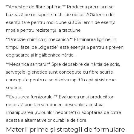
**Amestec de fibre optime:** Producția premium se
bazează pe un raport strict - de obicei 70% lemn de
esență tare pentru moliciune și 30% lemn de esență
moale pentru rezistență la tracțiune.
**Precizie chimică și mecanică:** Eliminarea ligninei în
timpul fazei de „digestie” este esențială pentru a preveni
degradarea și îngălbenirea hârtiei.
**Mecanica sanitară:** Spre deosebire de hârtia de scris,
șervețele igienetice sunt concepute cu fibre scurte
concepute pentru a se dizolva rapid în apă și sisteme
septice.
**Evaluarea furnizorului:** Evaluarea unui producător
necesită auditarea reducerii deșeurilor acestuia
(manipularea „rulourilor nedorite”) și adoptarea de către
acesta a alternativelor durabile de fibre.
Materii prime și strategii de formulare