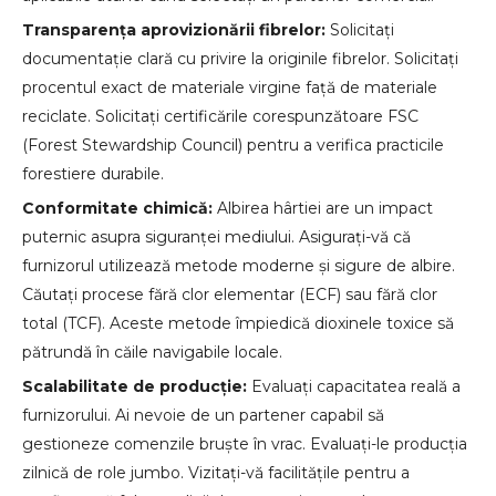
Transparența aprovizionării fibrelor:
Solicitați
documentație clară cu privire la originile fibrelor. Solicitați
procentul exact de materiale virgine față de materiale
reciclate. Solicitați certificările corespunzătoare FSC
(Forest Stewardship Council) pentru a verifica practicile
forestiere durabile.
Conformitate chimică:
Albirea hârtiei are un impact
puternic asupra siguranței mediului. Asigurați-vă că
furnizorul utilizează metode moderne și sigure de albire.
Căutați procese fără clor elementar (ECF) sau fără clor
total (TCF). Aceste metode împiedică dioxinele toxice să
pătrundă în căile navigabile locale.
Scalabilitate de producție:
Evaluați capacitatea reală a
furnizorului. Ai nevoie de un partener capabil să
gestioneze comenzile bruște în vrac. Evaluați-le producția
zilnică de role jumbo. Vizitați-vă facilitățile pentru a