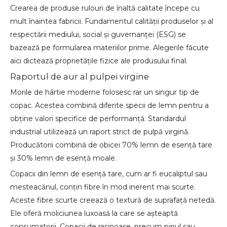
Crearea de produse rulouri de înaltă calitate începe cu
mult înaintea fabricii. Fundamentul calității produselor și al
respectării mediului, social și guvernanței (ESG) se
bazează pe formularea materiilor prime. Alegerile făcute
aici dictează proprietățile fizice ale produsului final.
Raportul de aur al pulpei virgine
Morile de hârtie moderne folosesc rar un singur tip de
copac. Acestea combină diferite specii de lemn pentru a
obține valori specifice de performanță. Standardul
industrial utilizează un raport strict de pulpă virgină.
Producătorii combină de obicei 70% lemn de esență tare
și 30% lemn de esență moale.
Copacii din lemn de esență tare, cum ar fi eucaliptul sau
mesteacănul, conțin fibre în mod inerent mai scurte.
Aceste fibre scurte creează o textură de suprafață netedă.
Ele oferă moliciunea luxoasă la care se așteaptă
consumatorii. Copacii de rasinoase, precum pinul sau