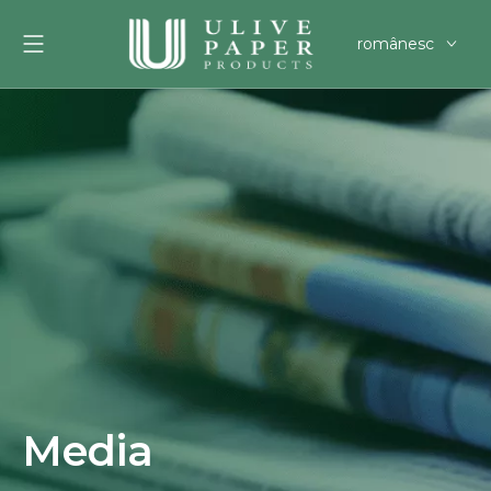
românesc
English
العربية
Français
Pусский
Español
Português
Deutsch
한국어
Filipino
svenska
Media