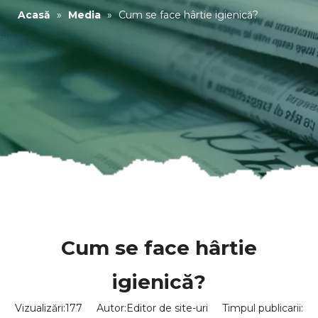
Acasă
»
Media
»
Cum se face hârtie igienică?
Cum se face hârtie
igienică?
Vizualizări:
177
Autor:Editor de site-uri Timpul publicarii: