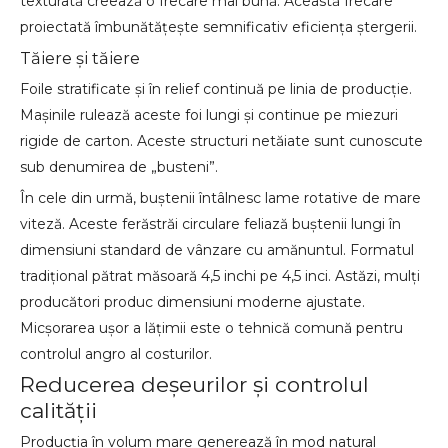
texturată creează o frecare mai bună. Această frecare
proiectată îmbunătățește semnificativ eficiența ștergerii.
Tăiere și tăiere
Foile stratificate și în relief continuă pe linia de producție.
Mașinile rulează aceste foi lungi și continue pe miezuri
rigide de carton. Aceste structuri netăiate sunt cunoscute
sub denumirea de „busteni”.
În cele din urmă, buștenii întâlnesc lame rotative de mare
viteză. Aceste ferăstrăi circulare feliază buștenii lungi în
dimensiuni standard de vânzare cu amănuntul. Formatul
tradițional pătrat măsoară 4,5 inchi pe 4,5 inci. Astăzi, mulți
producători produc dimensiuni moderne ajustate.
Micșorarea ușor a lățimii este o tehnică comună pentru
controlul angro al costurilor.
Reducerea deșeurilor și controlul
calității
Producția în volum mare generează în mod natural