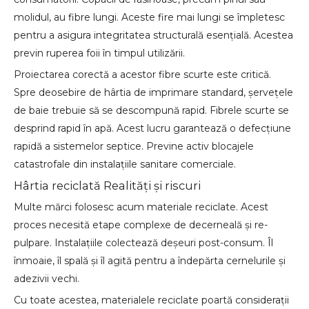
molidul, au fibre lungi. Aceste fire mai lungi se împletesc
pentru a asigura integritatea structurală esențială. Acestea
previn ruperea foii în timpul utilizării.
Proiectarea corectă a acestor fibre scurte este critică.
Spre deosebire de hârtia de imprimare standard, șervețele
de baie trebuie să se descompună rapid. Fibrele scurte se
desprind rapid în apă. Acest lucru garantează o defecțiune
rapidă a sistemelor septice. Previne activ blocajele
catastrofale din instalațiile sanitare comerciale.
Hârtia reciclată Realități și riscuri
Multe mărci folosesc acum materiale reciclate. Acest
proces necesită etape complexe de decerneală și re-
pulpare. Instalațiile colectează deșeuri post-consum. Îl
înmoaie, îl spală și îl agită pentru a îndepărta cernelurile și
adezivii vechi.
Cu toate acestea, materialele reciclate poartă considerații