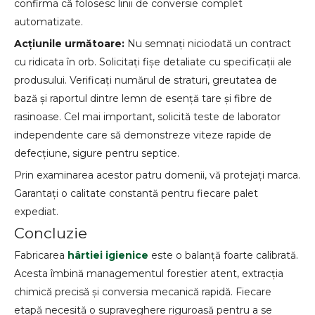
confirma că folosesc linii de conversie complet
automatizate.
Acțiunile următoare:
Nu semnați niciodată un contract
cu ridicata în orb. Solicitați fișe detaliate cu specificații ale
produsului. Verificați numărul de straturi, greutatea de
bază și raportul dintre lemn de esență tare și fibre de
rasinoase. Cel mai important, solicită teste de laborator
independente care să demonstreze viteze rapide de
defecțiune, sigure pentru septice.
Prin examinarea acestor patru domenii, vă protejați marca.
Garantați o calitate constantă pentru fiecare palet
expediat.
Concluzie
Fabricarea
hârtiei igienice
este o balanță foarte calibrată.
Acesta îmbină managementul forestier atent, extracția
chimică precisă și conversia mecanică rapidă. Fiecare
etapă necesită o supraveghere riguroasă pentru a se