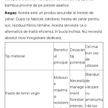
bambus provine de pe piețele asiatice.
Bagaș:
Acesta este un produs secundar al trestiei de
zahăr. După ce fabricile zdrobesc trestia de zahăr pentru
suc, reziduul fibros rămâne. Acesta servește ca o
alternativă de înaltă eficiență, în buclă închisă. Nu necesită
absolut nicio înregistrare dedicată.
Cel mai
Benefici
Dezavan
bun caz
Tip material
ul
taj
de
principal
potențial
utilizare
Branduri
Moliciun
Necesită
de
e
manage
vânzare
maximă
Pastă de lemn virgin
ment
cu
și
forestier
amănuntu
rezistenț
intensiv.
l de lux