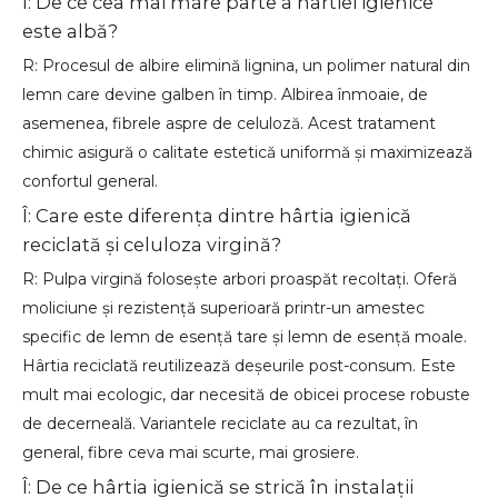
Î: De ce cea mai mare parte a hârtiei igienice
este albă?
R: Procesul de albire elimină lignina, un polimer natural din
lemn care devine galben în timp. Albirea înmoaie, de
asemenea, fibrele aspre de celuloză. Acest tratament
chimic asigură o calitate estetică uniformă și maximizează
confortul general.
Î: Care este diferența dintre hârtia igienică
reciclată și celuloza virgină?
R: Pulpa virgină folosește arbori proaspăt recoltați. Oferă
moliciune și rezistență superioară printr-un amestec
specific de lemn de esență tare și lemn de esență moale.
Hârtia reciclată reutilizează deșeurile post-consum. Este
mult mai ecologic, dar necesită de obicei procese robuste
de decerneală. Variantele reciclate au ca rezultat, în
general, fibre ceva mai scurte, mai grosiere.
Î: De ce hârtia igienică se strică în instalații