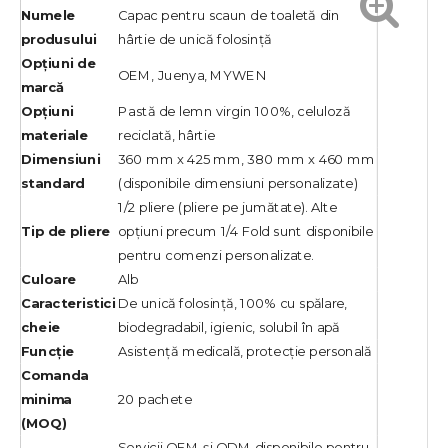
Numele
Capac pentru scaun de toaletă din
produsului
hârtie de unică folosință
Opțiuni de
OEM, Juenya, MYWEN
marcă
Opțiuni
Pastă de lemn virgin 100%, celuloză
materiale
reciclată, hârtie
Dimensiuni
360 mm x 425 mm, 380 mm x 460 mm
standard
(disponibile dimensiuni personalizate)
1/2 pliere (pliere pe jumătate). Alte
Tip de pliere
opțiuni precum 1/4 Fold sunt disponibile
pentru comenzi personalizate.
Culoare
Alb
Caracteristici
De unică folosință, 100% cu spălare,
cheie
biodegradabil, igienic, solubil în apă
Funcţie
Asistență medicală, protecție personală
Comanda
minima
20 pachete
(MOQ)
Servicii OEM și ODM disponibile pentru