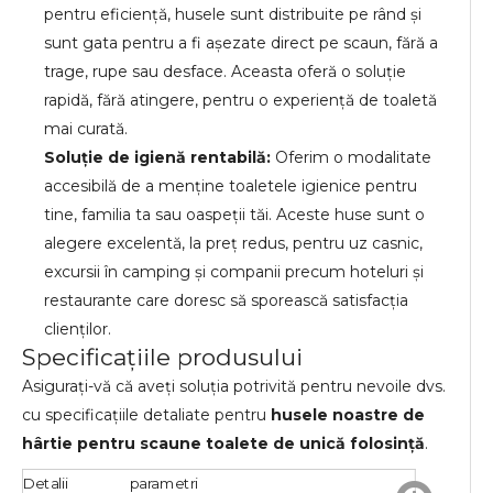
pentru eficiență, husele sunt distribuite pe rând și
sunt gata pentru a fi așezate direct pe scaun, fără a
trage, rupe sau desface. Aceasta oferă o soluție
rapidă, fără atingere, pentru o experiență de toaletă
mai curată.
Soluție de igienă rentabilă:
Oferim o modalitate
accesibilă de a menține toaletele igienice pentru
tine, familia ta sau oaspeții tăi. Aceste huse sunt o
alegere excelentă, la preț redus, pentru uz casnic,
excursii în camping și companii precum hoteluri și
restaurante care doresc să sporească satisfacția
clienților.
Specificațiile produsului
Asigurați-vă că aveți soluția potrivită pentru nevoile dvs.
cu specificațiile detaliate pentru
husele noastre de
hârtie pentru scaune toalete de unică folosință
.
Detalii
parametri