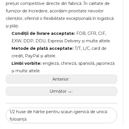
prețuri competitive directe din fabrică. În calitate de
furnizor de încredere, acordăm prioritate nevoilor
clienților, oferind o flexibilitate excepțională în logistică
și plăți.
Condiții de livrare acceptate:
FOB, CFR, CIF,
EXW, DDP, DDU, Express Delivery și multe altele.
Metode de plată acceptate:
T/T, L/C, card de
credit, PayPal și altele.
Limbi vorbite:
engleză, chineză, spaniolă, japoneză
și multe altele.
Anterior:
Următor →:
1/2 huse de hârtie pentru scaun igienică de unică
folosință