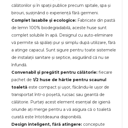
călătoriilor și în spații publice precum spitale, spa și
birouri, susținând o experiență fără germeni.
Complet lasabile și ecologice:
Fabricate din pastă
de lemn 100% biodegradabilă, aceste huse sunt
complet solubile în apă. Designul cu auto-eliminare
vă permite să spălați pur și simplu după utilizare, fără
a atinge capacul. Sunt sigure pentru toate sistemele
de instalații sanitare și septice, asigurând că nu se
înfundă.
Convenabil și pregătit pentru călătorie:
fiecare
pachet de
1/2 huse de hârtie pentru scaunul
toaletă
este compact și ușor, făcându-le ușor de
transportat într-o poșetă, rucsac sau geantă de
călătorie. Purtați acest element esențial de igienă
oriunde ați merge pentru a vă asigura că o toaletă
curată este întotdeauna disponibilă.
Design inteligent, fără atingere:
concepute