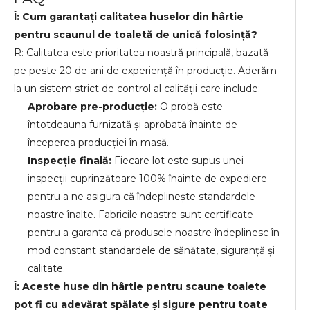
Î: Cum garantați calitatea huselor din hârtie
pentru scaunul de toaletă de unică folosință?
R: Calitatea este prioritatea noastră principală, bazată
pe peste 20 de ani de experiență în producție. Aderăm
la un sistem strict de control al calității care include:
Aprobare pre-producție:
O probă este
întotdeauna furnizată și aprobată înainte de
începerea producției în masă.
Inspecție finală:
Fiecare lot este supus unei
inspecții cuprinzătoare 100% înainte de expediere
pentru a ne asigura că îndeplinește standardele
noastre înalte. Fabricile noastre sunt certificate
pentru a garanta că produsele noastre îndeplinesc în
mod constant standardele de sănătate, siguranță și
calitate.
Î: Aceste huse din hârtie pentru scaune toalete
pot fi cu adevărat spălate și sigure pentru toate