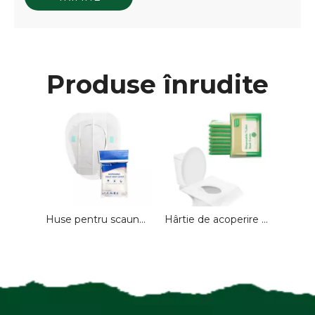
Produse înrudite
Huse pentru scaune de toaletă de unică folosință, biodegradabile, cu 6 foi, cu 2 straturi. Huse de hârtie pentru călătorii, pentru toalete convenabile
Hârtie de acoperire a scaunului de toaletă de unică folosință, portabilă, de călătorie, biodegradabilă, solubilă în apă