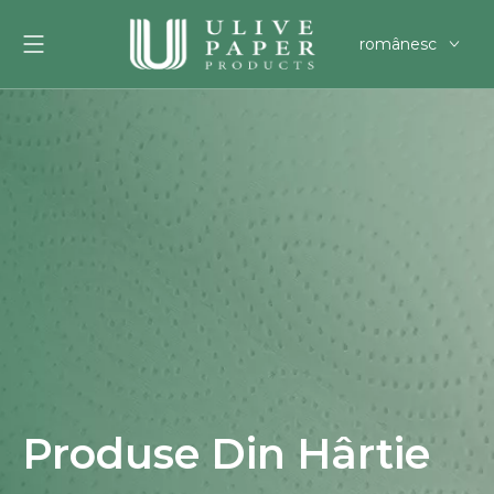
românesc
English
العربية
Français
Pусский
Español
Português
Deutsch
한국어
Filipino
svenska
Produse Din Hârtie