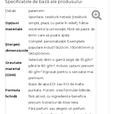
Specificațiile de bază ale produsului
Detalii
parametri
Spunlace, țesătură nețesă (țesătură
Opțiuni
simplă, plasă, cu perle în relief), hârtie
materiale
rezistentă la umezeală, fibră de pastă de
lemn care se poate spăla
Complet personalizabil. Exemplele
Ștergeți
populare includ 15x20cm, 150x180mm și
dimensiunile
180x200mm.
Selectați dintr-o gamă largă de 35 g/m²
Greutate
până la 80 g/m², inclusiv opțiuni precum
material
60 g/m² îngroșat pentru o senzație mai
(GSM)
premium.
Baza de apa EDI sau RO de inalta
Formula
puritate. Putem crea formulări blânde,
lichidă
fără alcool, cu ingrediente benefice
precum Extractul de Aloe Vera.
Fără parfum sau alegeți un parfum