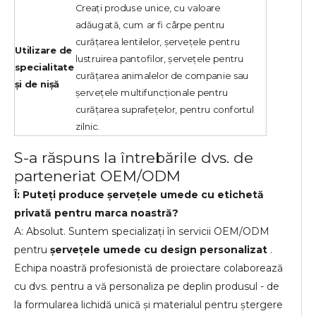
Creați produse unice, cu valoare
adăugată, cum ar fi cârpe pentru
curățarea lentilelor, șervețele pentru
Utilizare de
lustruirea pantofilor, șervețele pentru
specialitate
curățarea animalelor de companie sau
și de nișă
șervețele multifuncționale pentru
curățarea suprafețelor, pentru confortul
zilnic.
S-a răspuns la întrebările dvs. de
parteneriat OEM/ODM
Î: Puteți produce șervețele umede cu etichetă
privată pentru marca noastră?
A: Absolut. Suntem specializați în servicii OEM/ODM
pentru
șervețele umede cu design personalizat
.
Echipa noastră profesionistă de proiectare colaborează
cu dvs. pentru a vă personaliza pe deplin produsul - de
la formularea lichidă unică și materialul pentru ștergere