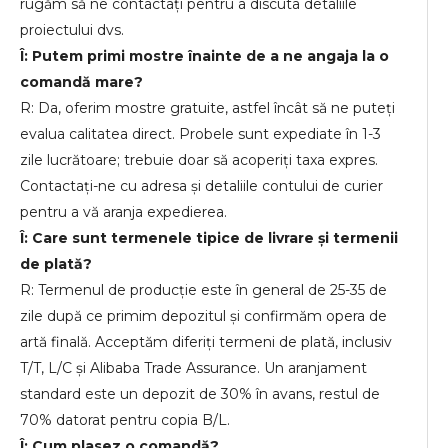
rugăm să ne contactați pentru a discuta detaliile
proiectului dvs.
Î: Putem primi mostre înainte de a ne angaja la o
comandă mare?
R: Da, oferim mostre gratuite, astfel încât să ne puteți
evalua calitatea direct. Probele sunt expediate în 1-3
zile lucrătoare; trebuie doar să acoperiți taxa expres.
Contactați-ne cu adresa și detaliile contului de curier
pentru a vă aranja expedierea.
Î: Care sunt termenele tipice de livrare și termenii
de plată?
R: Termenul de producție este în general de 25-35 de
zile după ce primim depozitul și confirmăm opera de
artă finală. Acceptăm diferiți termeni de plată, inclusiv
T/T, L/C și Alibaba Trade Assurance. Un aranjament
standard este un depozit de 30% în avans, restul de
70% datorat pentru copia B/L.
Î: Cum plasez o comandă?