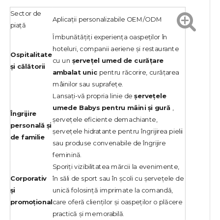
Sector de
Aplicații personalizabile OEM/ODM
piață
Îmbunătățiți experiența oaspeților în
hoteluri, companii aeriene și restaurante
Ospitalitate
cu un
șervețel umed de curățare
și călătorii
ambalat unic
pentru răcorire, curățarea
mâinilor sau suprafețe.
Lansați-vă propria linie de
șervețele
umede Babys pentru mâini și gură
,
Îngrijire
șervețele eficiente demachiante,
personală și
șervețele hidratante pentru îngrijirea pielii
de familie
sau produse convenabile de îngrijire
feminină.
Sporiți vizibilitatea mărcii la evenimente,
Corporativ
în săli de sport sau în școli cu șervețele de
și
unică folosință imprimate la comandă,
promoțional
care oferă clienților și oaspeților o plăcere
practică și memorabilă.