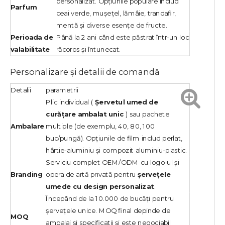
personalizat. Opțiunile populare includ
Parfum
ceai verde, mușețel, lămâie, trandafir,
mentă și diverse esențe de fructe.
Perioada de
Până la 2 ani când este păstrat într-un loc
valabilitate
răcoros și întunecat.
Personalizare și detalii de comandă
Detalii
parametrii
Plic individual (
Șervetul umed de
curățare ambalat unic
) sau pachete
Ambalare
multiple (de exemplu, 40, 80, 100
buc/pungă). Opțiunile de film includ perlat,
hârtie-aluminiu și compozit aluminiu-plastic.
Serviciu complet OEM/ODM cu logo-ul și
Branding
opera de artă privată pentru
șervețele
umede cu design personalizat
.
Începând de la 10.000 de bucăți pentru
șervețele unice. MOQ final depinde de
MOQ
ambalaj și specificații și este negociabil