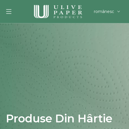
românesc
English
العربية
Français
Pусский
Español
Português
Deutsch
한국어
Filipino
svenska
Produse Din Hârtie