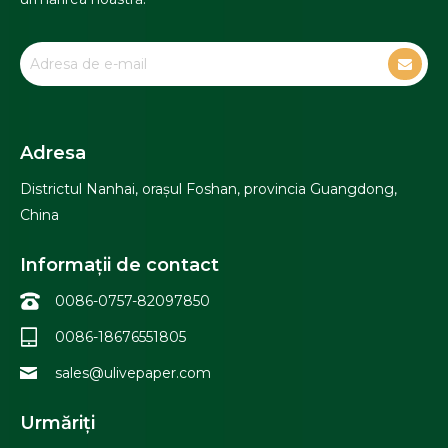
Adresa
Districtul Nanhai, orașul Foshan, provincia Guangdong,
China
Informații de contact
0086-0757-82097850
0086-18676551805
sales@ulivepaper.com
Urmăriți