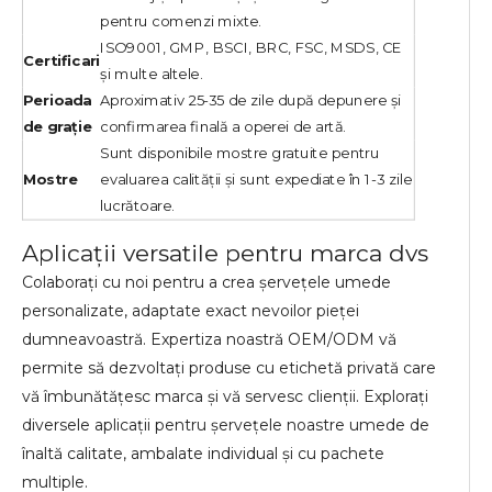
pentru comenzi mixte.
ISO9001, GMP, BSCI, BRC, FSC, MSDS, CE
Certificari
și multe altele.
Perioada
Aproximativ 25-35 de zile după depunere și
de graţie
confirmarea finală a operei de artă.
Sunt disponibile mostre gratuite pentru
Mostre
evaluarea calității și sunt expediate în 1-3 zile
lucrătoare.
Aplicații versatile pentru marca dvs
Colaborați cu noi pentru a crea șervețele umede
personalizate, adaptate exact nevoilor pieței
dumneavoastră. Expertiza noastră OEM/ODM vă
permite să dezvoltați produse cu etichetă privată care
vă îmbunătățesc marca și vă servesc clienții. Explorați
diversele aplicații pentru șervețele noastre umede de
înaltă calitate, ambalate individual și cu pachete
multiple.