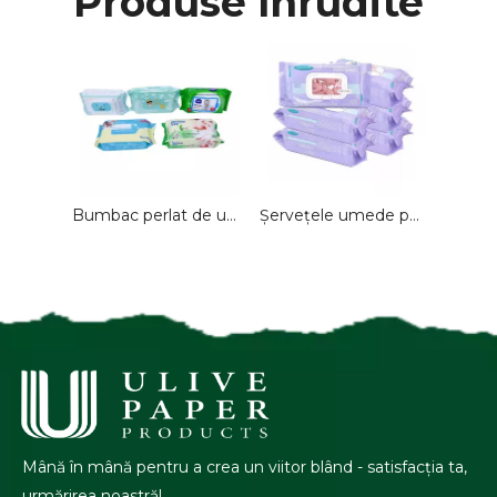
Produse înrudite
Bumbac perlat de unică folosință Conține 99,9% șervețele umede pe bază de apă 80 de foi un pachet de șervețele umede
Șervețele umede personalizate OEM pentru bebeluși 80 buc șervețele umede pentru îngrijirea pielii, gură de mână, cu capac
Mână în mână pentru a crea un viitor blând - satisfacția ta,
urmărirea noastră!