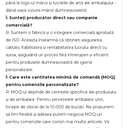
până la logo-ul mărcii și lucrările de artă ale ambalajului -
dând viață viziunii mărcii dumneavoastră.
Î: Sunteți producător direct sau companie
comercială?
R: Suntem o fabrică și o integrare comercială aprobată
de ISO. Aceasta înseamnă că obțineți asigurarea
calității, fiabilitatea și rentabilitatea lucrului direct cu
sursa, asigurând un proces fără întreruperi și eficient
pentru produsele dumneavoastră de igienă
personalizate.
Î: Care este cantitatea minimă de comandă (MOQ)
pentru comenzile personalizate?
R: MOQ-ul depinde de cerințele specifice ale produsului
și de ambalare. Pentru șervețelele ambalate unic,
începe de obicei de la 10.000 de bucăți. Ne propunem
să fim flexibili și adesea putem negocia MOQ-uri
pentru comenzile care conțin mai multe articole. Vă