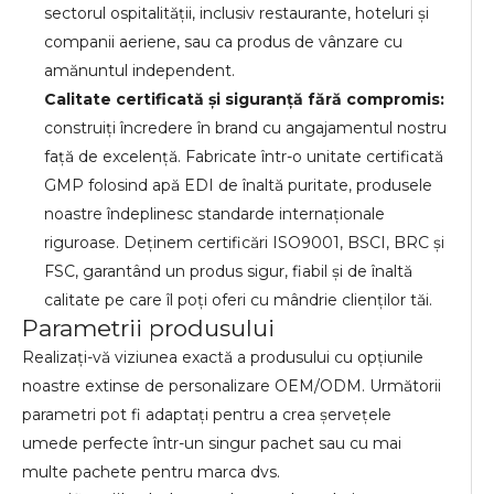
sectorul ospitalității, inclusiv restaurante, hoteluri și
companii aeriene, sau ca produs de vânzare cu
amănuntul independent.
Calitate certificată și siguranță fără compromis:
construiți încredere în brand cu angajamentul nostru
față de excelență. Fabricate într-o unitate certificată
GMP folosind apă EDI de înaltă puritate, produsele
noastre îndeplinesc standarde internaționale
riguroase. Deținem certificări ISO9001, BSCI, BRC și
FSC, garantând un produs sigur, fiabil și de înaltă
calitate pe care îl poți oferi cu mândrie clienților tăi.
Parametrii produsului
Realizați-vă viziunea exactă a produsului cu opțiunile
noastre extinse de personalizare OEM/ODM. Următorii
parametri pot fi adaptați pentru a crea șervețele
umede perfecte într-un singur pachet sau cu mai
multe pachete pentru marca dvs.