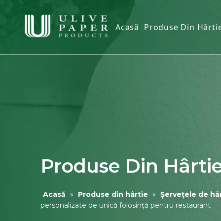
Acasă
Produse Din Hârti
Țesut igienic
Țesut facial
Prosop de hârtie
Șervețele de hâr
Prosop de mână 
Husa scaun toal
Produse Din Hârti
Șervețele umede
Acasă
»
Produse din hârtie
»
Șervețele de hâ
personalizate de unică folosință pentru restaurant