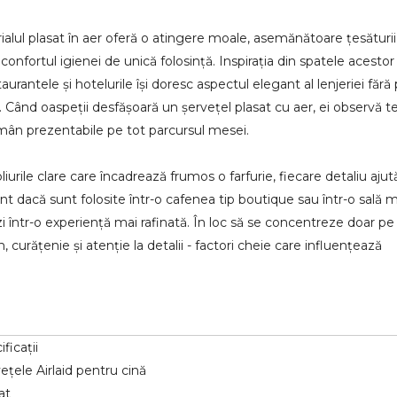
alul plasat în aer oferă o atingere moale, asemănătoare țesăturii
onfortul igienei de unică folosință. Inspirația din spatele acestor
urantele și hotelurile își doresc aspectul elegant al lenjeriei fără
. Când oaspeții desfășoară un șervețel plasat cu aer, ei observă t
ămân prezentabile pe tot parcursul mesei.
liurile clare care încadrează frumos o farfurie, fiecare detaliu ajută
 dacă sunt folosite într-o cafenea tip boutique sau într-o sală 
i într-o experiență mai rafinată. În loc să se concentreze doar pe
curățenie și atenție la detalii - factori cheie care influențează
ificații
ețele Airlaid pentru cină
at