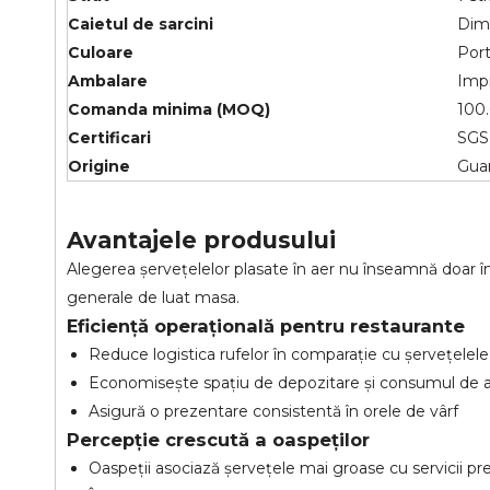
Caietul de sarcini
Dime
Culoare
Por
Ambalare
Impr
Comanda minima (MOQ)
100
Certificari
SGS,
Origine
Gua
Avantajele produsului
Alegerea șervețelelor plasate în aer nu înseamnă doar înl
generale de luat masa.
Eficiență operațională pentru restaurante
Reduce logistica rufelor în comparație cu șervețelel
Economisește spațiu de depozitare și consumul de 
Asigură o prezentare consistentă în orele de vârf
Percepție crescută a oaspeților
Oaspeții asociază șervețele mai groase cu servicii 