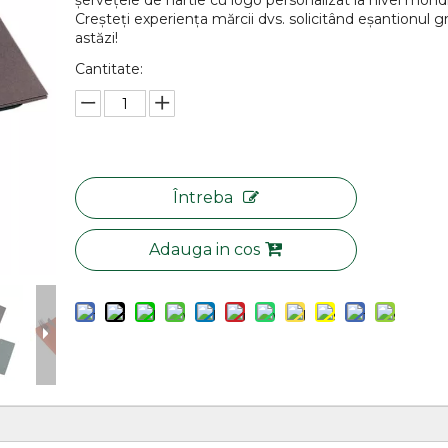
șervețele de hârtie cu logo personalizat la nivel mondi
Creșteți experiența mărcii dvs. solicitând eșantionul gr
astăzi!
Cantitate:
Întreba
Adauga in cos