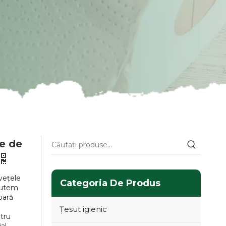
te de
vețele
Categoria De Produs
 Putem
oară
Țesut igienic
tru