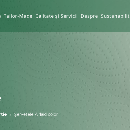
e
Tailor-Made
Calitate și Servicii
Despre
Sustenabilit
 de bucătărie
tie
de hârtie
eta
e
rtie
»
Șervețele Airlaid color