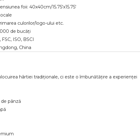
nsiunea foii: 40x40cm/15.75'x15.75'
tocale
imarea culorilor/logo-ului etc.
.000 de bucăți
 FSC, ISO, BSCI
ngdong, China
ocuirea hârtiei tradiționale, ci este o îmbunătățire a experienței
e de pânză
apă
premium