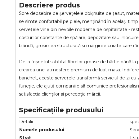
Descriere produs
Spre deosebire de șervețelele obișnuite de țesut, materi
se simte confortabil pe piele, menținând în același timp c
șervețele vine din nevoile moderne de ospitalitate - resta
costurilor constante de spălare, depozitare sau înlocuire
blândă, grosimea structurată și marginile curate care r
De la foșnetul subtil al fibrelor groase de hârtie până la p
crearea unei atmosfere premium de luat masa. Indiferent
banchet, aceste șervețele transformă serviciul de zi cu z
funcție, ele ajută companiile să comunice profesionalism, 
satisfacția clienților și percepția mărcii.
Specificațiile produsului
Detalii
spec
Numele produsului
Șerv
Strat
1-str