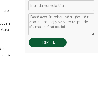
, care
 povara
extura
TRIMITE
 la
mare de