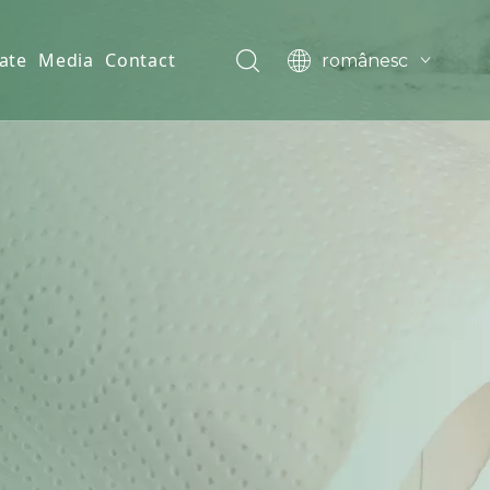
ate
Media
Contact
românesc
English
العربية
Français
Pусский
Español
Português
Deutsch
한국어
Filipino
svenska