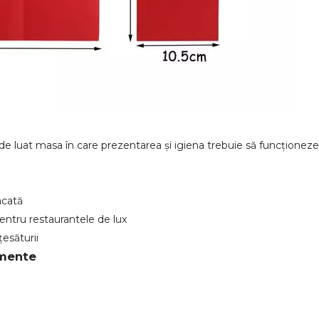
de luat masa în care prezentarea și igiena trebuie să funcționeze
acată
 pentru restaurantele de lux
țesăturii
imente