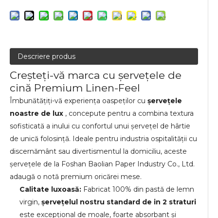
Descriere produs
Creșteți-vă marca cu șervețele de
cină Premium Linen-Feel
Îmbunătățiți-vă experiența oaspeților cu
șervețele
noastre de lux
, concepute pentru a combina textura
sofisticată a inului cu confortul unui șervețel de hârtie
de unică folosință. Ideale pentru industria ospitalității cu
discernământ sau divertismentul la domiciliu, aceste
șervețele de la Foshan Baolian Paper Industry Co., Ltd.
adaugă o notă premium oricărei mese.
Calitate luxoasă:
Fabricat 100% din pastă de lemn
virgin,
șervețelul nostru standard de in 2 straturi
este excepțional de moale, foarte absorbant și