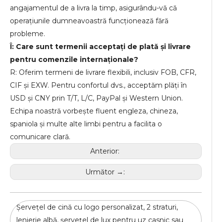
angajamentul de a livra la timp, asigurându-vă că
operațiunile dumneavoastră funcționează fără
probleme.
Î: Care sunt termenii acceptați de plată și livrare
pentru comenzile internaționale?
R: Oferim termeni de livrare flexibili, inclusiv FOB, CFR,
CIF și EXW. Pentru confortul dvs., acceptăm plăți în
USD și CNY prin T/T, L/C, PayPal și Western Union.
Echipa noastră vorbește fluent engleza, chineza,
spaniola și multe alte limbi pentru a facilita o
comunicare clară.
Anterior:
Următor →:
Șervețel de cină cu logo personalizat, 2 straturi,
lenjerie albă, șervețel de lux pentru uz casnic sau