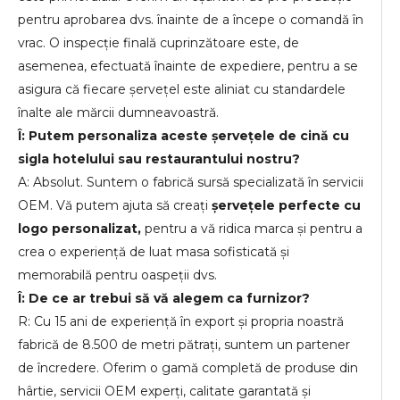
pentru aprobarea dvs. înainte de a începe o comandă în
vrac. O inspecție finală cuprinzătoare este, de
asemenea, efectuată înainte de expediere, pentru a se
asigura că fiecare șervețel este aliniat cu standardele
înalte ale mărcii dumneavoastră.
Î: Putem personaliza aceste șervețele de cină cu
sigla hotelului sau restaurantului nostru?
A: Absolut. Suntem o fabrică sursă specializată în servicii
OEM. Vă putem ajuta să creați
șervețele perfecte cu
logo personalizat,
pentru a vă ridica marca și pentru a
crea o experiență de luat masa sofisticată și
memorabilă pentru oaspeții dvs.
Î: De ce ar trebui să vă alegem ca furnizor?
R: Cu 15 ani de experiență în export și propria noastră
fabrică de 8.500 de metri pătrați, suntem un partener
de încredere. Oferim o gamă completă de produse din
hârtie, servicii OEM experți, calitate garantată și