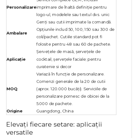
Personalizare
imprimare de înaltă definiție pentru
logo-ul, modelele sau textul dvs. unic
Genți sau cutii imprimate la comandă.
Opțiunile includ 50, 100, 150 sau 300 de
Ambalare
coli/pachet. Cutiile standard pot fi
folosite pentru 48 sau 60 de pachete.
Șervețele de masă, șervețele de
Aplicație
cocktail, șervețele faciale; pentru
curatenie si decor
Variază în funcție de personalizare.
Comenzi generale de la 20 de cutii
MOQ
(aprox. 120.000 bucăți). Serviciile de
personalizare pornesc de obicei de la
5.000 de pachete.
Origine
Guangdong, China
Elevați fiecare setare: aplicații
versatile