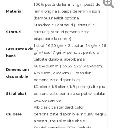
100% pastă de lemn virgin, pastă de
Material
lemn originală, pastă de lemn natural
(bambus nealbit opțional)
Standard cu 2 straturi (1 straturi, 3
Straturi
straturi și straturi personalizate
disponibile la cerere)
1 strat: 16-20 g/m²; 2 straturi: 14 g/m², 16
Greutatea de
g/m² sau 17 g/m² per strat pentru o
bază
calitate durabilă, absorbantă
400x400mm (15.75'x15.75'), 40x40cm,
Dimensiuni
43x30cm, 23x23cm (Dimensiuni
disponibile
personalizate disponibile)
1/4 pliere, 1/6 pliere, 1/8 pliere și alte pliuri
Stilul pliat
personalizate pentru a se potrivi stilului
dvs. de service
Alb clasic ca standard; culori
Culoare
personalizate disponibile, inclusiv negru,
albastru, roșu și multe altele
Servicii complete OEM, inclusiv