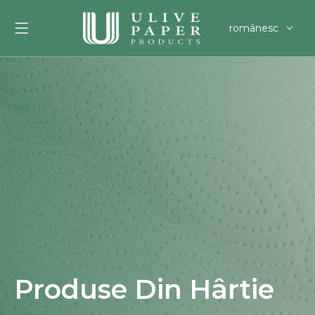
românesc
English
العربية
Français
Pусский
Español
Português
Deutsch
한국어
Filipino
svenska
Produse Din Hârtie