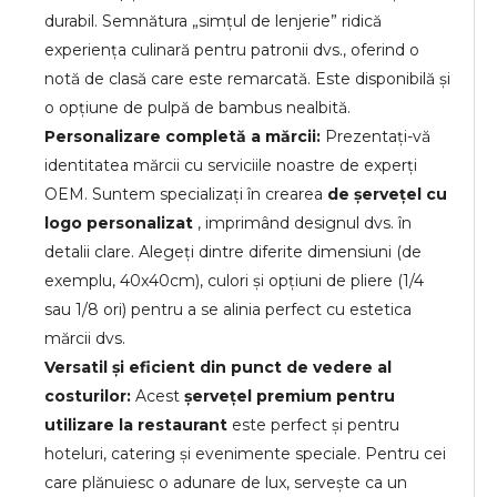
durabil. Semnătura „simțul de lenjerie” ridică
experiența culinară pentru patronii dvs., oferind o
notă de clasă care este remarcată. Este disponibilă și
o opțiune de pulpă de bambus nealbită.
Personalizare completă a mărcii:
Prezentați-vă
identitatea mărcii cu serviciile noastre de experți
OEM. Suntem specializați în crearea
de șervețel cu
logo personalizat
, imprimând designul dvs. în
detalii clare. Alegeți dintre diferite dimensiuni (de
exemplu, 40x40cm), culori și opțiuni de pliere (1/4
sau 1/8 ori) pentru a se alinia perfect cu estetica
mărcii dvs.
Versatil și eficient din punct de vedere al
costurilor:
Acest
șervețel premium pentru
utilizare la restaurant
este perfect și pentru
hoteluri, catering și evenimente speciale. Pentru cei
care plănuiesc o adunare de lux, servește ca un