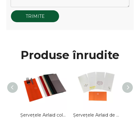
TRIMITE
Produse înrudite
Șervețele Airlaid de unică folosință cu pliere de buzunar pentru nuntă
Șervețele Airlaid color personalizate de unică folosință pentru restaurant
Șervețele Airlaid de unică folosință Logo personalizat 40*40cm Hârtii șervețele Servețele Servețele de cină pentru Restaurant