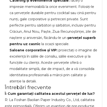
Catering și evenimente speciale:
faceți o
impresie memorabilă la orice eveniment. Folosiți-le
ca șervețele durabile pentru cocktail sau cină pentru
nunți, gale corporative și petreceri private. Sunt
perfecte pentru sărbători și sărbători, inclusiv pentru
Crăciun, Anul Nou, Paște, Ziua Recunoștinței, zile de
naștere și aniversări, făcându-le un
șervețel superb
pentru uz casnic
la ocazii speciale.
Saloane corporative și VIP:
proiectați o imagine de
excelență în sălile de consiliu, sălile executive și la
funcțiile cu clienții. Aceste șervețele oferă o
modalitate simplă, dar de impact, de a vă consolida
identitatea profesională a mărcii prin calitate și
atenție la detalii.
Întrebări frecvente
Î: Cum garantați calitatea acestui șervețel de lux?
R: La Foshan Baolian Paper Industry Co., Ltd, calitatea
este primordială. Oferim un eșantion de pre-producție